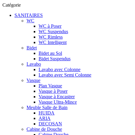
Catégorie
SANITAIRES
WC
WC à Poser
WC Suspendus
WC Rimless
WC Intelligent
Bidet
Bidet au Sol
Bidet Suspendus
Lavabo
Lavabo avec Colonne
Lavabo avec Semi Colonne
Vasque
Plan Vasque
Vasque à Poser
Vasque à Encastrer
Vasque Ultra-Mince
Meuble Salle de Bain
HUIDA
ARIA
DECOSAN
Cabine de Douche
Cabine Douche