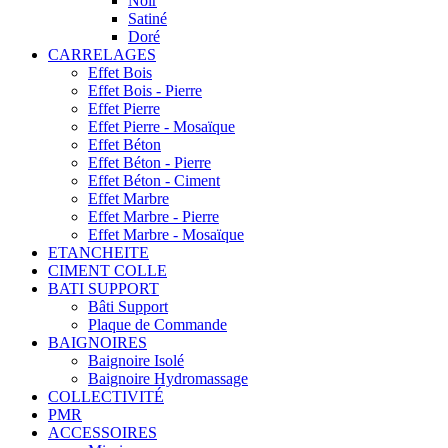
Noir
Satiné
Doré
CARRELAGES
Effet Bois
Effet Bois - Pierre
Effet Pierre
Effet Pierre - Mosaïque
Effet Béton
Effet Béton - Pierre
Effet Béton - Ciment
Effet Marbre
Effet Marbre - Pierre
Effet Marbre - Mosaïque
ETANCHEITE
CIMENT COLLE
BATI SUPPORT
Bâti Support
Plaque de Commande
BAIGNOIRES
Baignoire Isolé
Baignoire Hydromassage
COLLECTIVITÉ
PMR
ACCESSOIRES