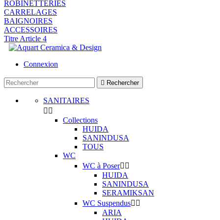
ROBINETTERIES
CARRELAGES
BAIGNOIRES
ACCESSOIRES
Titre Article 4
Connexion

Rechercher
SANITAIRES


Collections
HUIDA
SANINDUSA
TOUS
WC
WC à Poser


HUIDA
SANINDUSA
SERAMIKSAN
WC Suspendus


ARIA