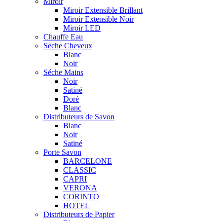
Miroir
Miroir Extensible Brillant
Miroir Extensible Noir
Miroir LED
Chauffe Eau
Seche Cheveux
Blanc
Noir
Séche Mains
Noir
Satiné
Doré
Blanc
Distributeurs de Savon
Blanc
Noir
Satiné
Porte Savon
BARCELONE
CLASSIC
CAPRI
VERONA
CORINTO
HOTEL
Distributeurs de Papier