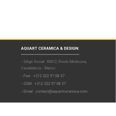
AQUART CERAMICA & DESIGN:
- Siège Social : KM12, Route Mèdiouna,
Casablanca - Maroc.
- Fixe : +212 522 97 08 57
- GSM : +212 522 97 08 57
- Email : contact@aquartceramica.com