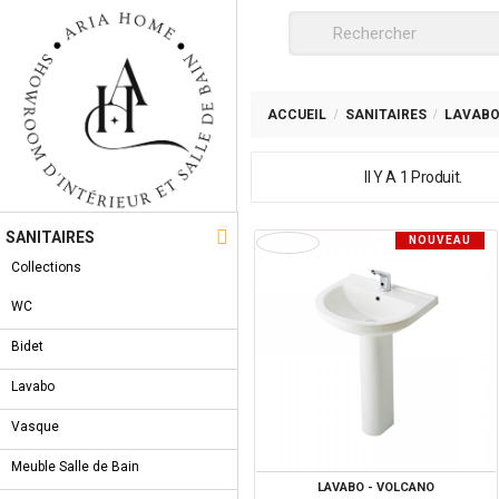
ACCUEIL
SANITAIRES
LAVAB
Il Y A 1 Produit.

SANITAIRES
NOUVEAU
PRODUIT
Collections
WC
Bidet
Lavabo
Vasque
Meuble Salle de Bain
LAVABO - VOLCANO