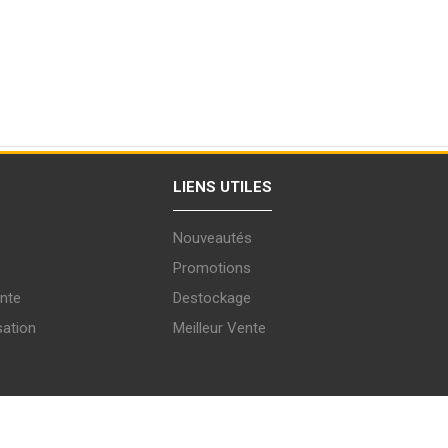
LIENS UTILES
Nouveautés
Promotions
nte
Destockage
sation
Meilleur Vente