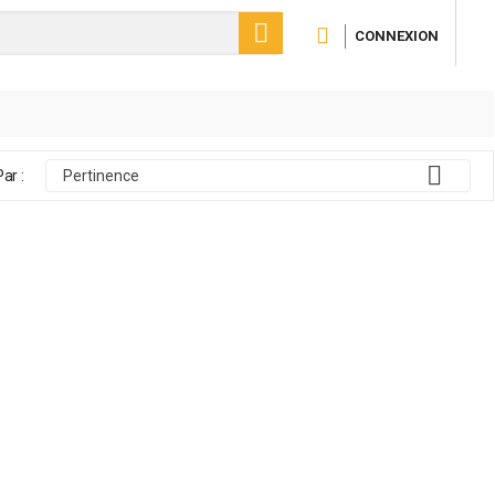

CONNEXION

Par :
Pertinence