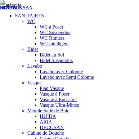
Catégorie
SANITAIRES
WC
WC à Poser
WC Suspendus
WC Rimless
WC Intelligent
Bidet
Bidet au Sol
Bidet Suspendus
Lavabo
Lavabo avec Colonne
Lavabo avec Semi Colonne
Vasque
Plan Vasque
Vasque à Poser
Vasque à Encastrer
Vasque Ultra-Mince
Meuble Salle de Bain
HUIDA
ARIA
DECOSAN
Cabine de Douche
Cabine Douche