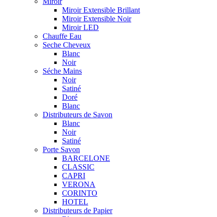
Miroir
Miroir Extensible Brillant
Miroir Extensible Noir
Miroir LED
Chauffe Eau
Seche Cheveux
Blanc
Noir
Séche Mains
Noir
Satiné
Doré
Blanc
Distributeurs de Savon
Blanc
Noir
Satiné
Porte Savon
BARCELONE
CLASSIC
CAPRI
VERONA
CORINTO
HOTEL
Distributeurs de Papier