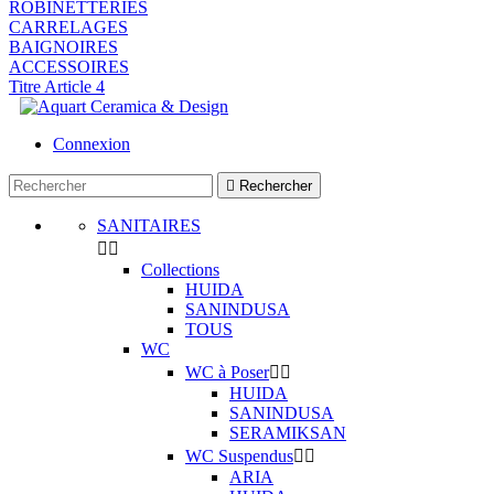
ROBINETTERIES
CARRELAGES
BAIGNOIRES
ACCESSOIRES
Titre Article 4
Connexion

Rechercher
SANITAIRES


Collections
HUIDA
SANINDUSA
TOUS
WC
WC à Poser


HUIDA
SANINDUSA
SERAMIKSAN
WC Suspendus


ARIA