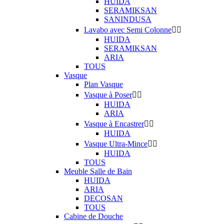
HUIDA
SERAMIKSAN
SANINDUSA
Lavabo avec Semi Colonne


HUIDA
SERAMIKSAN
ARIA
TOUS
Vasque
Plan Vasque
Vasque à Poser


HUIDA
ARIA
Vasque à Encastrer


HUIDA
Vasque Ultra-Mince


HUIDA
TOUS
Meuble Salle de Bain
HUIDA
ARIA
DECOSAN
TOUS
Cabine de Douche