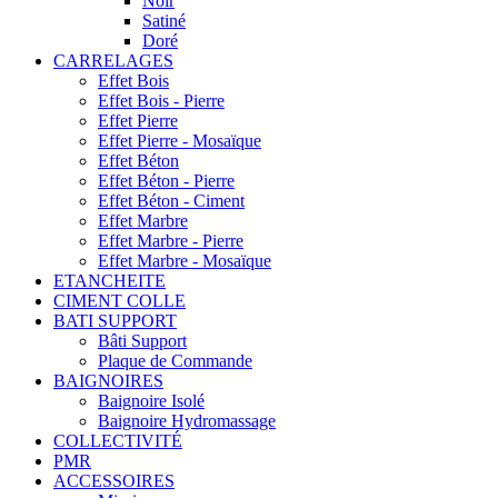
Noir
Satiné
Doré
CARRELAGES
Effet Bois
Effet Bois - Pierre
Effet Pierre
Effet Pierre - Mosaïque
Effet Béton
Effet Béton - Pierre
Effet Béton - Ciment
Effet Marbre
Effet Marbre - Pierre
Effet Marbre - Mosaïque
ETANCHEITE
CIMENT COLLE
BATI SUPPORT
Bâti Support
Plaque de Commande
BAIGNOIRES
Baignoire Isolé
Baignoire Hydromassage
COLLECTIVITÉ
PMR
ACCESSOIRES