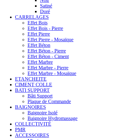
Noir
Satiné
Doré
CARRELAGES
Effet Bois
Effet Bois - Pierre
Effet Pierre
Effet Pierre - Mosaïque
Effet Béton
Effet Béton - Pierre
Effet Béton - Ciment
Effet Marbre
Effet Marbre - Pierre
Effet Marbre - Mosaïque
ETANCHEITE
CIMENT COLLE
BATI SUPPORT
Bâti Support
Plaque de Commande
BAIGNOIRES
Baignoire Isolé
Baignoire Hydromassage
COLLECTIVITÉ
PMR
ACCESSOIRES