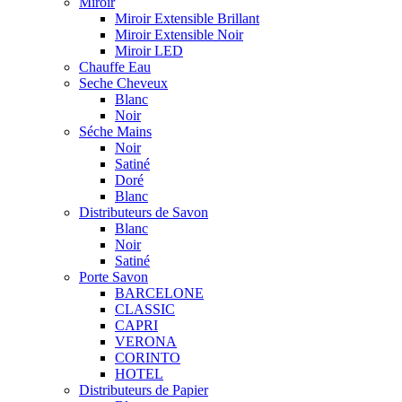
Miroir
Miroir Extensible Brillant
Miroir Extensible Noir
Miroir LED
Chauffe Eau
Seche Cheveux
Blanc
Noir
Séche Mains
Noir
Satiné
Doré
Blanc
Distributeurs de Savon
Blanc
Noir
Satiné
Porte Savon
BARCELONE
CLASSIC
CAPRI
VERONA
CORINTO
HOTEL
Distributeurs de Papier