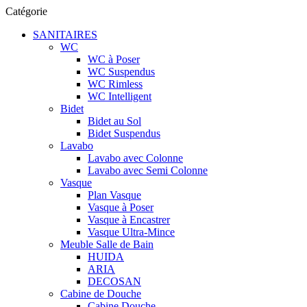
Catégorie
SANITAIRES
WC
WC à Poser
WC Suspendus
WC Rimless
WC Intelligent
Bidet
Bidet au Sol
Bidet Suspendus
Lavabo
Lavabo avec Colonne
Lavabo avec Semi Colonne
Vasque
Plan Vasque
Vasque à Poser
Vasque à Encastrer
Vasque Ultra-Mince
Meuble Salle de Bain
HUIDA
ARIA
DECOSAN
Cabine de Douche
Cabine Douche