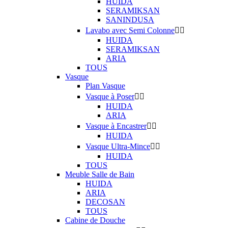
HUIDA
SERAMIKSAN
SANINDUSA
Lavabo avec Semi Colonne


HUIDA
SERAMIKSAN
ARIA
TOUS
Vasque
Plan Vasque
Vasque à Poser


HUIDA
ARIA
Vasque à Encastrer


HUIDA
Vasque Ultra-Mince


HUIDA
TOUS
Meuble Salle de Bain
HUIDA
ARIA
DECOSAN
TOUS
Cabine de Douche