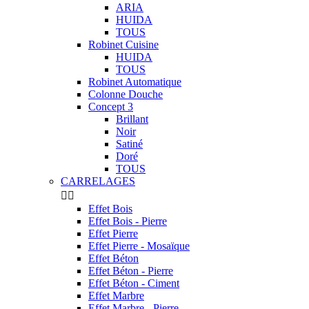
ARIA
HUIDA
TOUS
Robinet Cuisine
HUIDA
TOUS
Robinet Automatique
Colonne Douche
Concept 3
Brillant
Noir
Satiné
Doré
TOUS
CARRELAGES


Effet Bois
Effet Bois - Pierre
Effet Pierre
Effet Pierre - Mosaïque
Effet Béton
Effet Béton - Pierre
Effet Béton - Ciment
Effet Marbre
Effet Marbre - Pierre