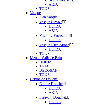
SERAMIKSAN
ARIA
TOUS
Vasque
Plan Vasque
Vasque à Poser


HUIDA
ARIA
Vasque à Encastrer


HUIDA
Vasque Ultra-Mince


HUIDA
TOUS
Meuble Salle de Bain
HUIDA
ARIA
DECOSAN
TOUS
Cabine de Douche
Cabine Douche


HUIDA
ARIA
Paravent Douche


HUIDA