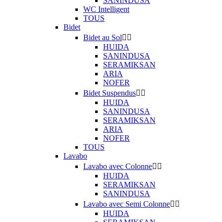
SANINDUSA
WC Intelligent
TOUS
Bidet
Bidet au Sol


HUIDA
SANINDUSA
SERAMIKSAN
ARIA
NOFER
Bidet Suspendus


HUIDA
SANINDUSA
SERAMIKSAN
ARIA
NOFER
TOUS
Lavabo
Lavabo avec Colonne


HUIDA
SERAMIKSAN
SANINDUSA
Lavabo avec Semi Colonne


HUIDA