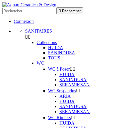

Rechercher
Connexion
SANITAIRES


Collections
HUIDA
SANINDUSA
TOUS
WC
WC à Poser


HUIDA
SANINDUSA
SERAMIKSAN
WC Suspendus


ARIA
HUIDA
SANINDUSA
SERAMIKSAN
WC Rimless


HUIDA