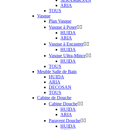
SERAMIKSAN
ARIA
TOUS
Vasque
Plan Vasque
Vasque à Poser


HUIDA
ARIA
Vasque à Encastrer


HUIDA
Vasque Ultra-Mince


HUIDA
TOUS
Meuble Salle de Bain
HUIDA
ARIA
DECOSAN
TOUS
Cabine de Douche
Cabine Douche


HUIDA
ARIA
Paravent Douche


HUIDA