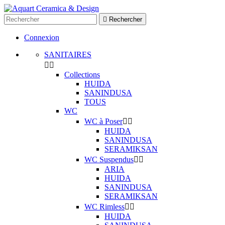

Rechercher
Connexion
SANITAIRES


Collections
HUIDA
SANINDUSA
TOUS
WC
WC à Poser


HUIDA
SANINDUSA
SERAMIKSAN
WC Suspendus


ARIA
HUIDA
SANINDUSA
SERAMIKSAN
WC Rimless


HUIDA