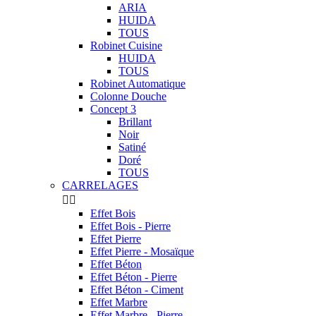
ARIA
HUIDA
TOUS
Robinet Cuisine
HUIDA
TOUS
Robinet Automatique
Colonne Douche
Concept 3
Brillant
Noir
Satiné
Doré
TOUS
CARRELAGES


Effet Bois
Effet Bois - Pierre
Effet Pierre
Effet Pierre - Mosaïque
Effet Béton
Effet Béton - Pierre
Effet Béton - Ciment
Effet Marbre
Effet Marbre - Pierre