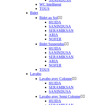
SANINDUSA
WC Intelligent
TOUS
Bidet
Bidet au Sol


HUIDA
SANINDUSA
SERAMIKSAN
ARIA
NOFER
Bidet Suspendus


HUIDA
SANINDUSA
SERAMIKSAN
ARIA
NOFER
TOUS
Lavabo
Lavabo avec Colonne


HUIDA
SERAMIKSAN
SANINDUSA
Lavabo avec Semi Colonne


HUIDA