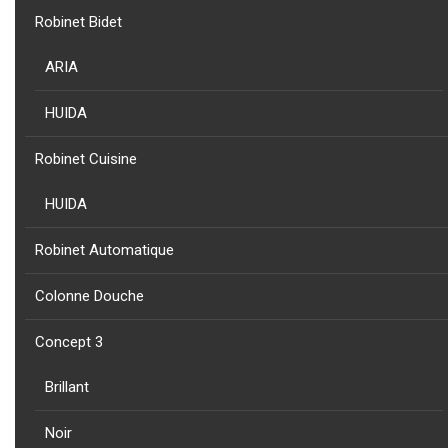
NOUVEAU
Robinet Bidet
PRODUIT
CLASSIC - PORTE SERVIETTE CLASSIC A/PORTE SAVON EN
ACIER INOXY BRILLANT
ARIA
HUIDA
Robinet Cuisine
NOUVEAU
HUIDA
PRODUIT
CLASSIC - ETAGERE PORTE SERVIETTE CLASSIC A/ BARRE INFER
60CM EN ACIER INOXY BR
Robinet Automatique
Colonne Douche
Concept 3
Brillant
NIZA
Noir