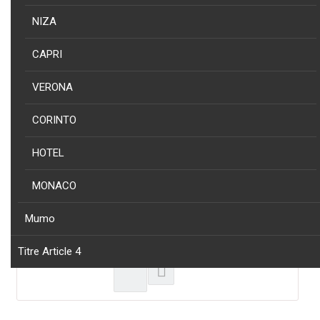
CORINTO - PORTE SERVIETTE CORINTO EN ACIER INOXY AISI 304
BRILLANT
NIZA
CAPRI
VERONA
CORINTO
HOTEL
HOTEL
MONACO
NOUVEAU
PRODUIT
COLLECTION
Mumo
HOTEL - PORTE-SERVIETTES EN ZAMAC. FINITION BRILLANTE.
LONGUEUR. 657 MM
Titre Article 4