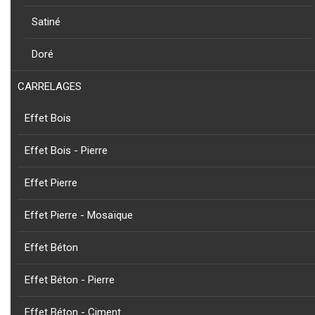
Satiné
NOUVEAU
PRODUIT
Doré
NIZA - PORTE SERVIETTE PERPENDICULAIRE EN ACIER
INOXYABLE AISI 304 SATINE
CARRELAGES
Effet Bois
Effet Bois - Pierre
Effet Pierre
CAPRI
Effet Pierre - Mosaïque
Effet Béton
NOUVEAU
COLLECTION
PRODUIT
CAPRI - PORTE SERVIETTE CAPRI EN ALUMINIUM DORE
Effet Béton - Pierre
Effet Béton - Ciment