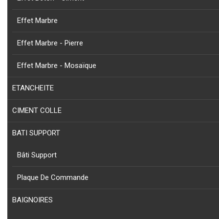
Effet Marbre
Effet Marbre - Pierre
NOUVEAU
COLLECTION
PRODUIT
Effet Marbre - Mosaïque
CAPRI - PORTE SERVIETTE CAPRI EN ALUMINIUM NOIR
ETANCHEITE
CIMENT COLLE
BATI SUPPORT
NOUVEAU
COLLECTION
PRODUIT
Bâti Support
CAPRI - PORTE SERVIETTE CAPRI EN ALUMINIUM NOIR
Plaque De Commande
BAIGNOIRES