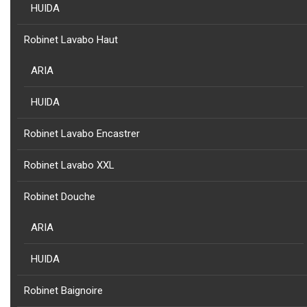
HUIDA
NOUVEAU
Robinet Lavabo Haut
PRODUIT
COLLECTION
CORINTO - PORTE ROULEAU DE RESERVE CORINTO EN ACIER
ARIA
INOXY AISI 304 NOIR
HUIDA
Robinet Lavabo Encastrer
Robinet Lavabo XXL
NOUVEAU
PRODUIT
COLLECTION
Robinet Douche
CORINTO - BROSSE DE TOILETTE CORINTO EN ACIER
INOXYDABLE AISI 304 NOI
ARIA
HUIDA
Robinet Baignoire