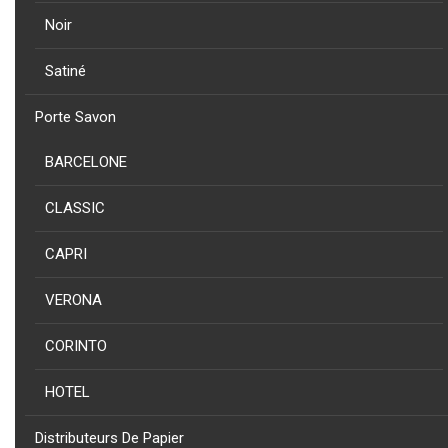
NOUVEAU
PRODUIT
Noir
COLLECTION
CORINTO - SUSPENSION EN ACIER INOXYDABLE VERONA EN
Satiné
INOXY AISI 304 BRILLANT
Porte Savon
BARCELONE
NOUVEAU
CLASSIC
PRODUIT
COLLECTION
CAPRI
COLLECTIONS - PORTE SERVIETTE CORINTO EN ACIER INOXY
AISI 304 SATINE
VERONA
CORINTO
HOTEL
NOUVEAU
PRODUIT
COLLECTION
Distributeurs De Papier