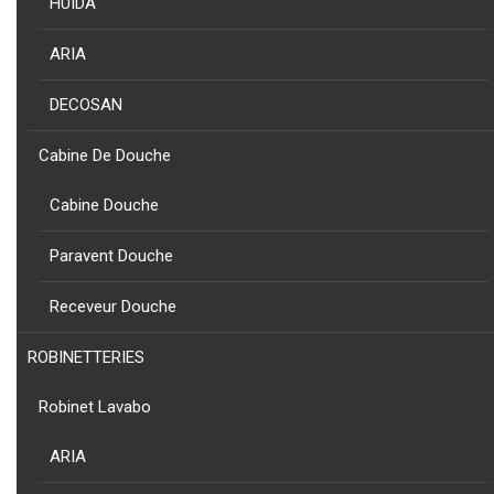
HUIDA
PRODUIT
COLLECTION
AQUART - PORTE SERVIETTE BARCELONA EN ACIER INOXY AISI
ARIA
304 BRILLANT
DECOSAN
Cabine De Douche
Cabine Douche
Paravent Douche
CLASSIC
Receveur Douche
NOUVEAU
ROBINETTERIES
PRODUIT
CLASSIC - PORTE-SERVIETTES AVEC BARRE INFÉRIEURE EN
ACIER INOXYDABLE AISI 304
Robinet Lavabo
ARIA