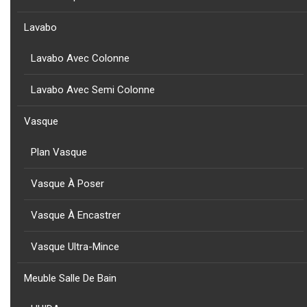
NOUVEAU
Lavabo
PRODUIT
COLLECTION
AQUART - ETAGERE PORTE SERVIETTE BARCELONA A BARRE
Lavabo Avec Colonne
INFERIEUR EN ACIER INOX BR
Lavabo Avec Semi Colonne
Vasque
Plan Vasque
NOUVEAU
PRODUIT
COLLECTION
Vasque À Poser
BARCELONE - ANNEAU PORTE SERVIETTE BARCELONA EN ACIER
INOXY AISI 304 BR
Vasque À Encastrer
Vasque Ultra-Mince
Meuble Salle De Bain
NOUVEAU