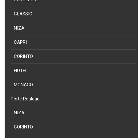
CLASSIC
NIZA
NOUVEAU
COLLECTION
PRODUIT
CAPRI
CORINTO - PORTE SERVIETTE CORINTO EN ACIER INOXY AISI 304
NOIR
CORINTO
HOTEL
MONACO
NOUVEAU
PRODUIT
Porte Rouleau
COLLECTION
CORINTO - PORTE SERVIETTE ETAGERE CORINTO EN ACIER
NIZA
INOXY 304 NOIR
CORINTO