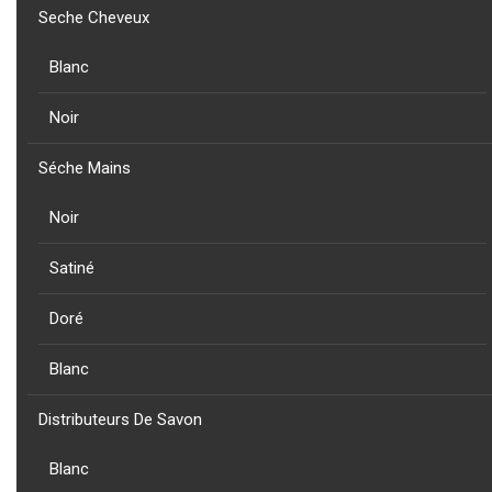
Seche Cheveux
Blanc
Noir
NOUVEAU
Séche Mains
PRODUIT
CAPRI - PORTE SERVIETTE PERPENDICULAIRE EN ACIER
Noir
INOXYABLE AISI 304 NOIRE
Satiné
Doré
Blanc
CORINTO
Distributeurs De Savon
Blanc