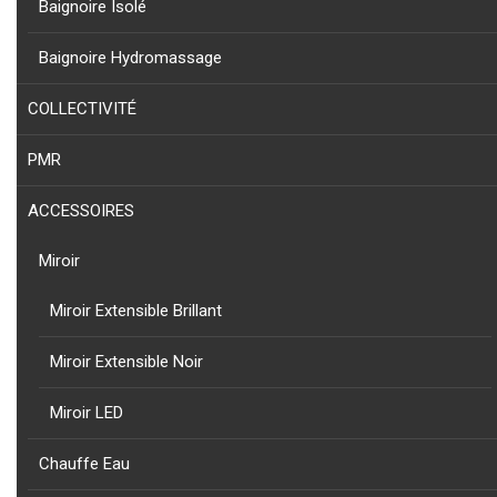
Baignoire Isolé
NOUVEAU
COLLECTION
PRODUIT
Baignoire Hydromassage
CAPRI - PORTE SERVIETTE CAPRI EN ALUMINIUM DORE
COLLECTIVITÉ
PMR
ACCESSOIRES
NOUVEAU
COLLECTION
PRODUIT
Miroir
CAPRI - PORTE SERVIETTE CAPRI AVEC BARRE INFERIEUR DORE
Miroir Extensible Brillant
Miroir Extensible Noir
Miroir LED
NOUVEAU
Chauffe Eau
COLLECTION
PRODUIT
CAPRI - PORTE SERVIETTE CAPRI AVEC BARRE INFERIEUR NOIR