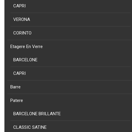
PRODUIT
CAPRI
COLLECTION
CORINTO - PORTE SERVIETTE CORINTO EN ACIER INOXY AISI 304
VERONA
BRILLANTE
CORINTO
Etagere En Verre
NOUVEAU
BARCELONE
PRODUIT
COLLECTION
CAPRI
CORINTO - PORTE SERVIETTE ETAGERE CORINTO EN ACIER
INOXY 304 BRILLANT
Barre
Patere
BARCELONE BRILLANTE
NOUVEAU
PRODUIT
COLLECTION
CLASSIC SATINE