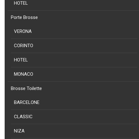
HOTEL
NOUVEAU
Porte Brosse
COLLECTION
PRODUIT
CORINTO - PORTE SERVIETTE CORINTO EN ACIER INOXY AISI 304
VERONA
NOIR
CORINTO
HOTEL
MONACO
NOUVEAU
PRODUIT
COLLECTION
Brosse Toilette
CORINTO - PORTE SERVIETTE CORINTO EN ACIER INOXY AISI 304
BRILLANT
BARCELONE
CLASSIC
NIZA
NOUVEAU