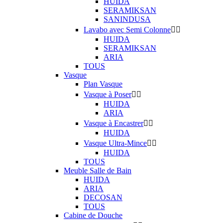
HUIDA
SERAMIKSAN
SANINDUSA
Lavabo avec Semi Colonne


HUIDA
SERAMIKSAN
ARIA
TOUS
Vasque
Plan Vasque
Vasque à Poser


HUIDA
ARIA
Vasque à Encastrer


HUIDA
Vasque Ultra-Mince


HUIDA
TOUS
Meuble Salle de Bain
HUIDA
ARIA
DECOSAN
TOUS
Cabine de Douche