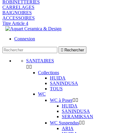
ROBINETTERIES
CARRELAGES
BAIGNOIRES
ACCESSOIRES
Titre Article 4
Connexion

Rechercher
SANITAIRES


Collections
HUIDA
SANINDUSA
TOUS
WC
WC à Poser


HUIDA
SANINDUSA
SERAMIKSAN
WC Suspendus


ARIA