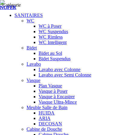
Catégorie
SANITAIRES
WC
WC à Poser
WC Suspendus
WC Rimless
WC Intelligent
Bidet
Bidet au Sol
Bidet Suspendus
Lavabo
Lavabo avec Colonne
Lavabo avec Semi Colonne
Vasque
Plan Vasque
Vasque à Poser
Vasque à Encastrer
Vasque Ultra-Mince
Meuble Salle de Bain
HUIDA
ARIA
DECOSAN
Cabine de Douche
Cabine Douche