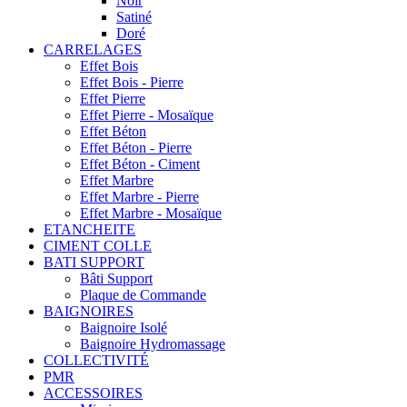
Noir
Satiné
Doré
CARRELAGES
Effet Bois
Effet Bois - Pierre
Effet Pierre
Effet Pierre - Mosaïque
Effet Béton
Effet Béton - Pierre
Effet Béton - Ciment
Effet Marbre
Effet Marbre - Pierre
Effet Marbre - Mosaïque
ETANCHEITE
CIMENT COLLE
BATI SUPPORT
Bâti Support
Plaque de Commande
BAIGNOIRES
Baignoire Isolé
Baignoire Hydromassage
COLLECTIVITÉ
PMR
ACCESSOIRES