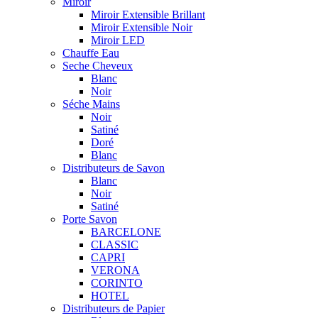
Miroir
Miroir Extensible Brillant
Miroir Extensible Noir
Miroir LED
Chauffe Eau
Seche Cheveux
Blanc
Noir
Séche Mains
Noir
Satiné
Doré
Blanc
Distributeurs de Savon
Blanc
Noir
Satiné
Porte Savon
BARCELONE
CLASSIC
CAPRI
VERONA
CORINTO
HOTEL
Distributeurs de Papier