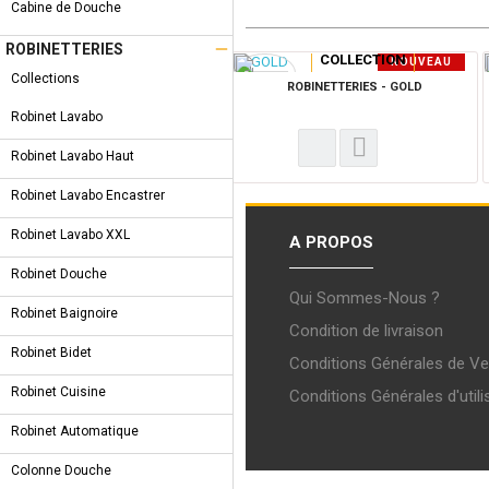
Cabine de Douche

ROBINETTERIES
COLLECTION
NOUVEAU
Collections
PRODUIT
ROBINETTERIES - GOLD
Robinet Lavabo
Robinet Lavabo Haut
Robinet Lavabo Encastrer
Robinet Lavabo XXL
A PROPOS
Robinet Douche
Qui Sommes-Nous ?
Robinet Baignoire
Condition de livraison
Robinet Bidet
Conditions Générales de Ve
Robinet Cuisine
Conditions Générales d'utili
Robinet Automatique
Colonne Douche