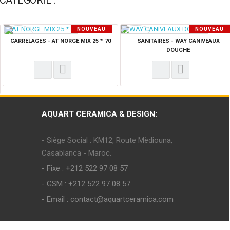
CATÉGORIE :
NOUVEAU
NOUVEAU
PRODUIT
PRODUIT
CARRELAGES - AT NORGE MIX 25 * 70
SANITAIRES - WAY CANIVEAUX
DOUCHE
AQUART CERAMICA & DESIGN:
- Siège Social : KM12, Route Mèdiouna,
Casablanca - Maroc.
- Fixe : +212 522 97 08 57
- GSM : +212 522 97 08 57
- Email : contact@aquartceramica.com