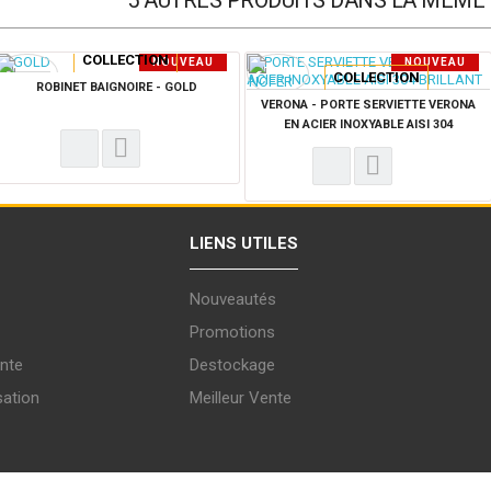
5 AUTRES PRODUITS DANS LA MÊME 
COLLECTION
NOUVEAU
NOUVEAU
COLLECTION
PRODUIT
PRODUIT
ROBINET BAIGNOIRE - GOLD
VERONA - PORTE SERVIETTE VERONA
EN ACIER INOXYABLE AISI 304
BRILLANT
LIENS UTILES
Nouveautés
Promotions
nte
Destockage
sation
Meilleur Vente