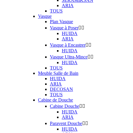
SERAMIKSAN
ARIA
TOUS
Vasque
Plan Vasque
Vasque à Poser


HUIDA
ARIA
Vasque à Encastrer


HUIDA
Vasque Ultra-Mince


HUIDA
TOUS
Meuble Salle de Bain
HUIDA
ARIA
DECOSAN
TOUS
Cabine de Douche
Cabine Douche


HUIDA
ARIA
Paravent Douche


HUIDA