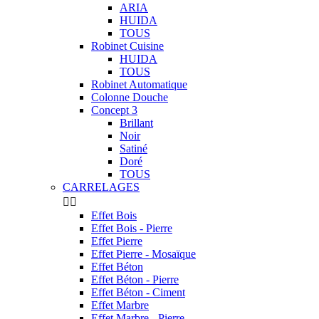
ARIA
HUIDA
TOUS
Robinet Cuisine
HUIDA
TOUS
Robinet Automatique
Colonne Douche
Concept 3
Brillant
Noir
Satiné
Doré
TOUS
CARRELAGES


Effet Bois
Effet Bois - Pierre
Effet Pierre
Effet Pierre - Mosaïque
Effet Béton
Effet Béton - Pierre
Effet Béton - Ciment
Effet Marbre
Effet Marbre - Pierre