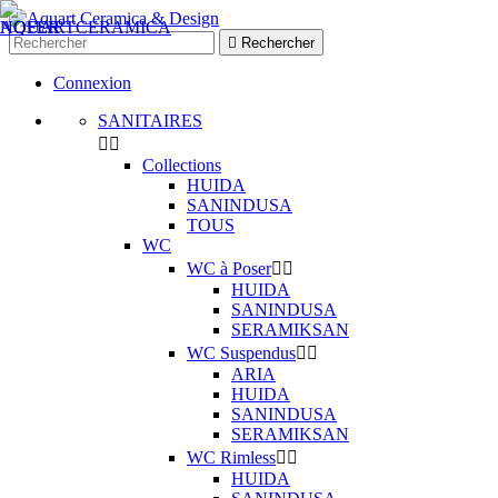

Rechercher
Connexion
SANITAIRES


Collections
HUIDA
SANINDUSA
TOUS
WC
WC à Poser


HUIDA
SANINDUSA
SERAMIKSAN
WC Suspendus


ARIA
HUIDA
SANINDUSA
SERAMIKSAN
WC Rimless


HUIDA