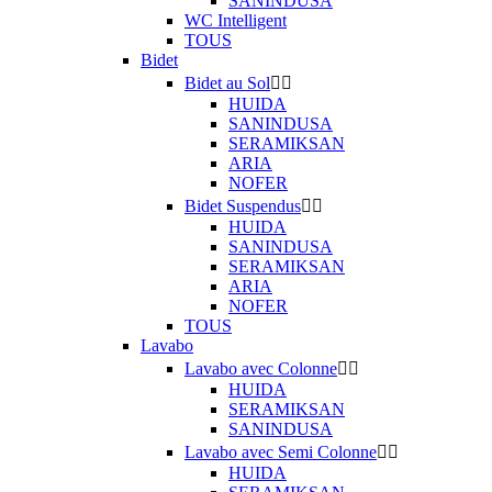
SANINDUSA
WC Intelligent
TOUS
Bidet
Bidet au Sol


HUIDA
SANINDUSA
SERAMIKSAN
ARIA
NOFER
Bidet Suspendus


HUIDA
SANINDUSA
SERAMIKSAN
ARIA
NOFER
TOUS
Lavabo
Lavabo avec Colonne


HUIDA
SERAMIKSAN
SANINDUSA
Lavabo avec Semi Colonne


HUIDA