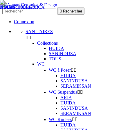

Rechercher
Connexion
SANITAIRES


Collections
HUIDA
SANINDUSA
TOUS
WC
WC à Poser


HUIDA
SANINDUSA
SERAMIKSAN
WC Suspendus


ARIA
HUIDA
SANINDUSA
SERAMIKSAN
WC Rimless


HUIDA