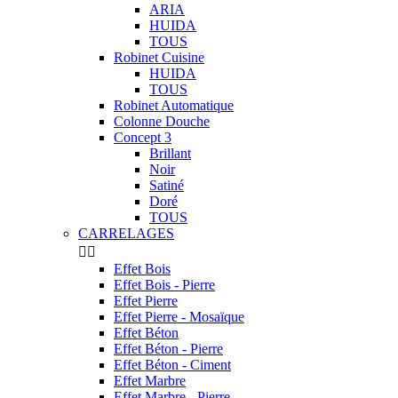
ARIA
HUIDA
TOUS
Robinet Cuisine
HUIDA
TOUS
Robinet Automatique
Colonne Douche
Concept 3
Brillant
Noir
Satiné
Doré
TOUS
CARRELAGES


Effet Bois
Effet Bois - Pierre
Effet Pierre
Effet Pierre - Mosaïque
Effet Béton
Effet Béton - Pierre
Effet Béton - Ciment
Effet Marbre
Effet Marbre - Pierre