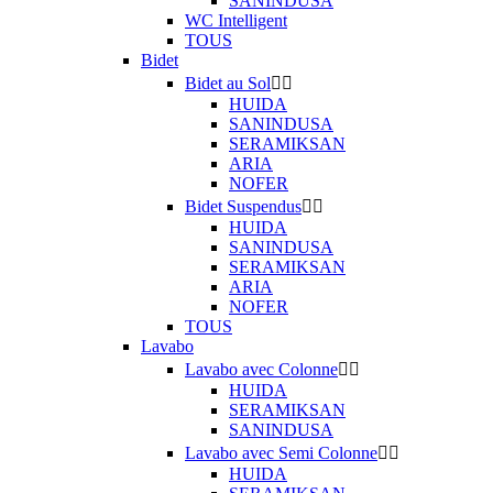
SANINDUSA
WC Intelligent
TOUS
Bidet
Bidet au Sol


HUIDA
SANINDUSA
SERAMIKSAN
ARIA
NOFER
Bidet Suspendus


HUIDA
SANINDUSA
SERAMIKSAN
ARIA
NOFER
TOUS
Lavabo
Lavabo avec Colonne


HUIDA
SERAMIKSAN
SANINDUSA
Lavabo avec Semi Colonne


HUIDA