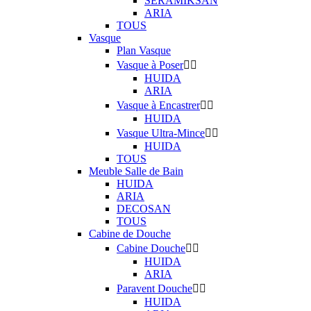
SERAMIKSAN
ARIA
TOUS
Vasque
Plan Vasque
Vasque à Poser


HUIDA
ARIA
Vasque à Encastrer


HUIDA
Vasque Ultra-Mince


HUIDA
TOUS
Meuble Salle de Bain
HUIDA
ARIA
DECOSAN
TOUS
Cabine de Douche
Cabine Douche


HUIDA
ARIA
Paravent Douche


HUIDA