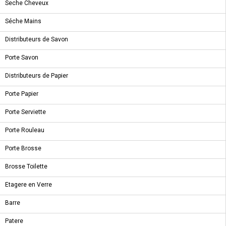
Seche Cheveux
Séche Mains
Distributeurs de Savon
NOUVEAU PRODUIT
Porte Savon
AQUART - MITIGEUR BAIGNOIR DOUCHE MONTAGE AU SOL
Distributeurs de Papier
Porte Papier
Porte Serviette
NOUVEAU PRODUIT
CLASSIC SATINE - PATERE CLASSIC EN ACIER INOXY AISI 304 SATINE
Porte Rouleau
Porte Brosse
Brosse Toilette
Etagere en Verre
A PROPOS
Barre
Patere