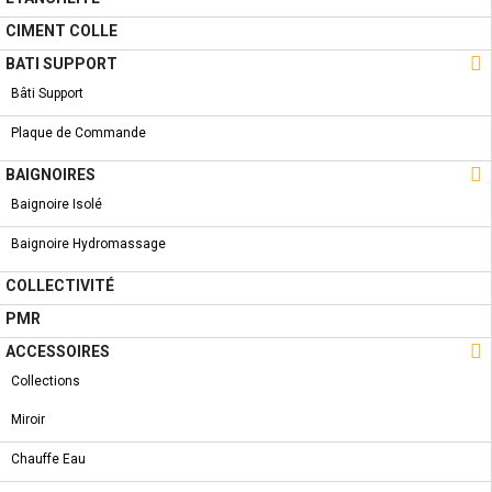
5 AUTRES PRODUITS DANS LA MÊME
CIMENT COLLE
CATÉGORIE :

BATI SUPPORT
Bâti Support
NOUVEAU PRODUIT
Plaque de Commande
CARRELAGES - ZEUS CREME 30 * 60

BAIGNOIRES
Baignoire Isolé
Baignoire Hydromassage
COLLECTIVITÉ
NOUVEAU PRODUIT
AQUART - MODENA ONDE BN 22.5 * 22.5
PMR

ACCESSOIRES
Collections
Miroir
NOUVEAU PRODUIT
Chauffe Eau
EFFET MARBRE - G-TANIS GRIS 45 * 45