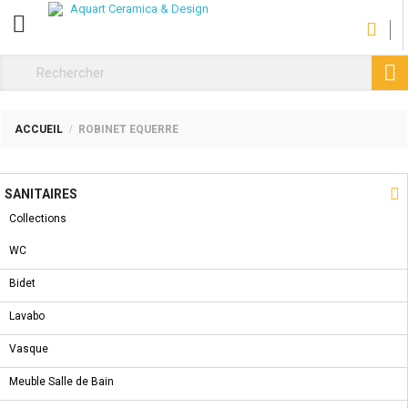
CATÉGORIE

ACCUEIL
ROBINET EQUERRE
NOUVEAU PRODUIT

SANITAIRES
Collections
WC
Bidet
Lavabo
Vasque
Meuble Salle de Bain