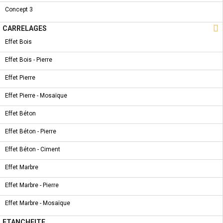
REF :
5032022
Concept 3
Fils: selon la norme ISO 228/1

CARRELAGES
Pression de service maximale: 10 bar
Effet Bois
COMMANDER
Partager
Tweet
Effet Bois - Pierre
Pinterest
Effet Pierre
Effet Pierre - Mosaïque
CARACTÉRISTIQUES
Effet Béton
FICHE TECHNIQUE
Effet Béton - Pierre
Matériel
Laiton CW617N
Effet Béton - Ciment
Effet Marbre
OPERATING
-10°C/+90°C
TEMPERATURE
Effet Marbre - Pierre
Finition
Chromé
Effet Marbre - Mosaïque
ETANCHEITE