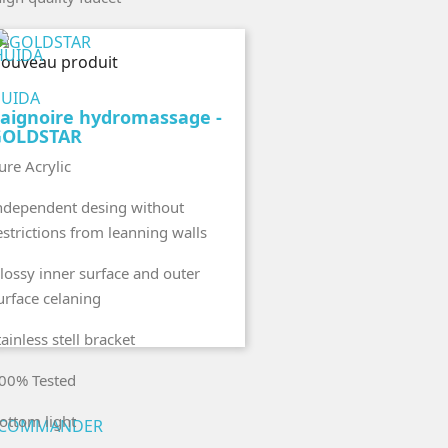
perçu rapide
ouveau produit
UIDA
aignoire hydromassage -
GOLDSTAR
ure Acrylic
ndependent desing without
estrictions from leanning walls
lossy inner surface and outer
urface celaning
tainless stell bracket
00% Tested
ottom light
COMMANDER