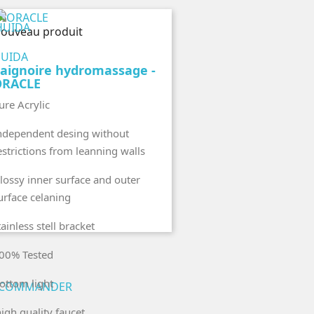
perçu rapide
ouveau produit
UIDA
aignoire hydromassage -
ORACLE
ure Acrylic
ndependent desing without
estrictions from leanning walls
lossy inner surface and outer
urface celaning
tainless stell bracket
00% Tested
ottom light
COMMANDER
igh quality faucet