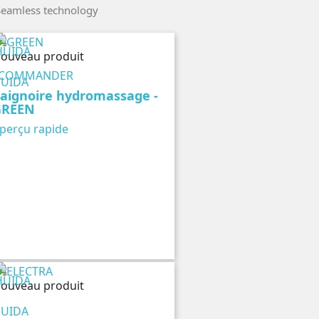
eamless technology
perçu rapide
ouveau produit
COMMANDER
UIDA
aignoire hydromassage -
GREEN
perçu rapide
ouveau produit
UIDA