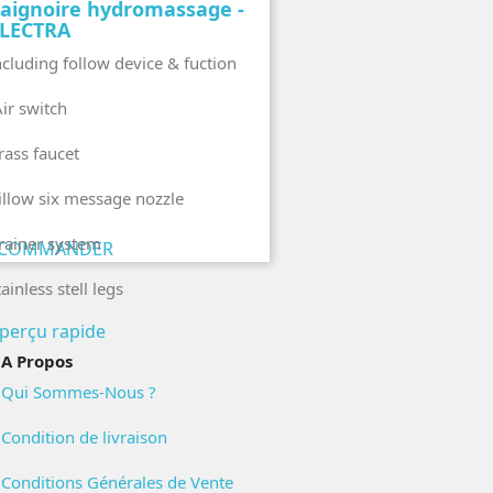
aignoire hydromassage -
LECTRA
ncluding follow device & fuction
ir switch
rass faucet
illow six message nozzle
rainer system
COMMANDER
tainless stell legs
perçu rapide
A Propos
Qui Sommes-Nous ?
Condition de livraison
Conditions Générales de Vente