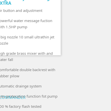
EXTRA
ir button and adjustment
owerful water message fuction
ith 1.5HP pump
 big nozzle 10 small ultrathin jet
ozzle
igh grade brass mixer with and
ater fall
omfortable double backrest with
ubber pilow
utomatic drainge system
uto protecation function fot pump
COMMANDER
00 % factory flash tested