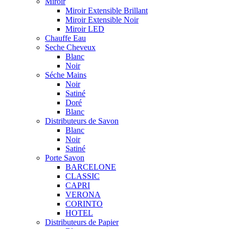
Miroir
Miroir Extensible Brillant
Miroir Extensible Noir
Miroir LED
Chauffe Eau
Seche Cheveux
Blanc
Noir
Séche Mains
Noir
Satiné
Doré
Blanc
Distributeurs de Savon
Blanc
Noir
Satiné
Porte Savon
BARCELONE
CLASSIC
CAPRI
VERONA
CORINTO
HOTEL
Distributeurs de Papier