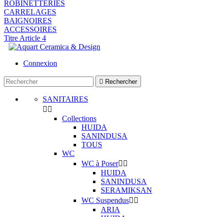
ROBINETTERIES
CARRELAGES
BAIGNOIRES
ACCESSOIRES
Titre Article 4
Connexion

Rechercher
SANITAIRES


Collections
HUIDA
SANINDUSA
TOUS
WC
WC à Poser


HUIDA
SANINDUSA
SERAMIKSAN
WC Suspendus


ARIA