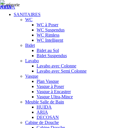
Catégorie
SANITAIRES
WC
WC à Poser
WC Suspendus
WC Rimless
WC Intelligent
Bidet
Bidet au Sol
Bidet Suspendus
Lavabo
Lavabo avec Colonne
Lavabo avec Semi Colonne
Vasque
Plan Vasque
Vasque à Poser
Vasque à Encastrer
Vasque Ultra-Mince
Meuble Salle de Bain
HUIDA
ARIA
DECOSAN
Cabine de Douche
Cabine Douche