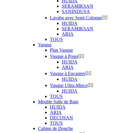
HUIDA
SERAMIKSAN
SANINDUSA
Lavabo avec Semi Colonne


HUIDA
SERAMIKSAN
ARIA
TOUS
Vasque
Plan Vasque
Vasque à Poser


HUIDA
ARIA
Vasque à Encastrer


HUIDA
Vasque Ultra-Mince


HUIDA
TOUS
Meuble Salle de Bain
HUIDA
ARIA
DECOSAN
TOUS
Cabine de Douche