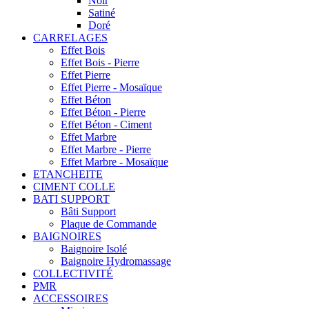
Noir
Satiné
Doré
CARRELAGES
Effet Bois
Effet Bois - Pierre
Effet Pierre
Effet Pierre - Mosaïque
Effet Béton
Effet Béton - Pierre
Effet Béton - Ciment
Effet Marbre
Effet Marbre - Pierre
Effet Marbre - Mosaïque
ETANCHEITE
CIMENT COLLE
BATI SUPPORT
Bâti Support
Plaque de Commande
BAIGNOIRES
Baignoire Isolé
Baignoire Hydromassage
COLLECTIVITÉ
PMR
ACCESSOIRES