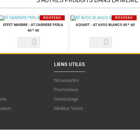
5 AUTRES PRODUITS DANS LA MÊME 
NOUVEAU
NOUVEAU
PRODUIT
PRODUIT
EFFET MARBRE - AT.CARRIERE PERLA
AQUART - AT AVGO BLANCO 60 * 60
60 * 60
LIENS UTILES
Nouveautés
Promotions
nte
Destockage
sation
Meilleur Vente