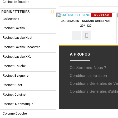
Cabine de Douche

ROBINETTERIES
NOUVEAU
Collections
PRODUIT
CARRELAGES - SAGANO CHESTNUT
20 * 120
Robinet Lavabo
Robinet Lavabo Haut
Robinet Lavabo Encastrer
A PROPOS
Robinet Lavabo XXL
Robinet Douche
Qui Sommes-Nous ?
Condition de livraison
Robinet Baignoire
Conditions Générales de Ve
Robinet Bidet
Conditions Générales d'utili
Robinet Cuisine
Robinet Automatique
Colonne Douche