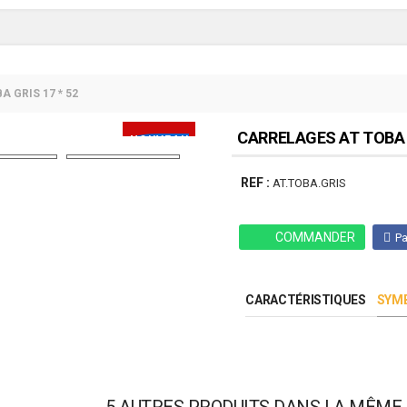
A GRIS 17 * 52
CARRELAGES AT TOBA G
NOUVEAU
PRODUIT
REF :
AT.TOBA.GRIS
COMMANDER
Pa
CARACTÉRISTIQUES
SYMB