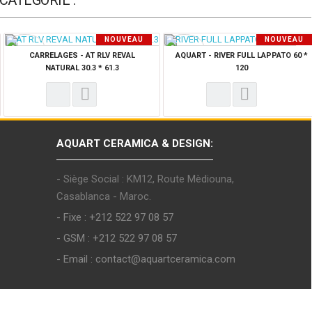
CATÉGORIE :
NOUVEAU
NOUVEAU
PRODUIT
PRODUIT
CARRELAGES - AT RLV REVAL
AQUART - RIVER FULL LAPPATO 60 *
NATURAL 30.3 * 61.3
120
AQUART CERAMICA & DESIGN:
- Siège Social : KM12, Route Mèdiouna,
Casablanca - Maroc.
- Fixe : +212 522 97 08 57
- GSM : +212 522 97 08 57
- Email : contact@aquartceramica.com