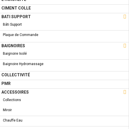
CARRELAGES - ZEUS HEXAGONEL MOTIF BROWN 30 * 60
CIMENT COLLE

BATI SUPPORT
Bâti Support
Plaque de Commande

BAIGNOIRES
A PROPOS
Baignoire Isolé
Qui Sommes-Nous ?
Baignoire Hydromassage
Condition de livraison
COLLECTIVITÉ
Conditions Générales de Vente
PMR
Conditions Générales d'utilisation

ACCESSOIRES
LIENS UTILES
Collections
Nouveautés
Miroir
Promotions
Chauffe Eau
Destockage