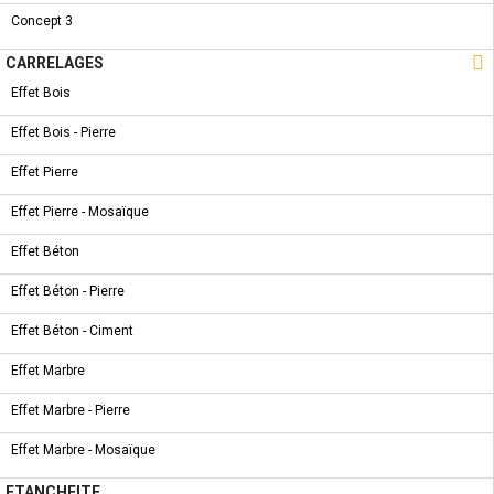
Concept 3
NOUVEAU PRODUIT
CARRELAGES - AT DARIAN ARENA 33.3 * 55

CARRELAGES
Effet Bois
Effet Bois - Pierre
Effet Pierre
NOUVEAU PRODUIT
CARRELAGES - AT NAZA WHITE 60 * 120
Effet Pierre - Mosaïque
Effet Béton
Effet Béton - Pierre
Effet Béton - Ciment
NOUVEAU PRODUIT
AQUART - MODENA BASE NEGRO 22.5 * 22.5
Effet Marbre
Effet Marbre - Pierre
Effet Marbre - Mosaïque
ETANCHEITE
NOUVEAU PRODUIT