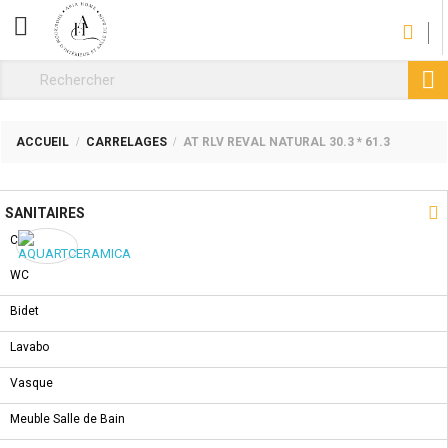
CATÉGORIE

ACCUEIL
CARRELAGES
AT RLV REVAL NATURAL 30.3 * 61.3
NOUVEAU PRODUIT

SANITAIRES
Collections
WC
CARRELAGES AT RLV REVAL NATURAL 30.3 * 61.3
Bidet
REF :
AT.RLV.REVAL.NATURAL
Lavabo
Vasque
COMMANDER
Partager
Tweet
Meuble Salle de Bain
Pinterest