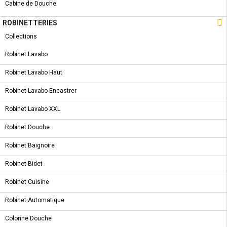
Cabine de Douche

ROBINETTERIES
CARACTÉRISTIQUES
Collections
SYMBOLE & CERTIFICATION
Robinet Lavabo
FICHE TECHNIQUE
Robinet Lavabo Haut
Robinet Lavabo Encastrer
Robinet Lavabo XXL
5 AUTRES PRODUITS DANS LA MÊME
Robinet Douche
CATÉGORIE :
Robinet Baignoire
Robinet Bidet
NOUVEAU PRODUIT
CARRELAGES - CARRELAGE TERAZZO MAT 60 * 120
Robinet Cuisine
Robinet Automatique
Colonne Douche