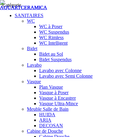
Catégorie
SANITAIRES
WC
WC à Poser
WC Suspendus
WC Rimless
WC Intelligent
Bidet
Bidet au Sol
Bidet Suspendus
Lavabo
Lavabo avec Colonne
Lavabo avec Semi Colonne
Vasque
Plan Vasque
Vasque à Poser
Vasque à Encastrer
Vasque Ultra-Mince
Meuble Salle de Bain
HUIDA
ARIA
DECOSAN
Cabine de Douche
Cabine Douche