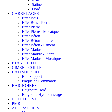
Noir
Satiné
Doré
CARRELAGES
Effet Bois
Effet Bois - Pierre
Effet Pierre
Effet Pierre - Mosaïque
Effet Béton
Effet Béton - Pierre
Effet Béton - Ciment
Effet Marbre
Effet Marbre - Pierre
Effet Marbre - Mosaïque
ETANCHEITE
CIMENT COLLE
BATI SUPPORT
Bâti Support
Plaque de Commande
BAIGNOIRES
Baignoire Isolé
Baignoire Hydromassage
COLLECTIVITÉ
PMR
ACCESSOIRES