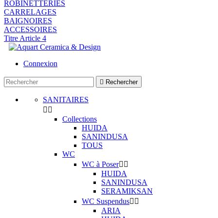
ROBINETTERIES
CARRELAGES
BAIGNOIRES
ACCESSOIRES
Titre Article 4
Connexion

Rechercher
SANITAIRES


Collections
HUIDA
SANINDUSA
TOUS
WC
WC à Poser


HUIDA
SANINDUSA
SERAMIKSAN
WC Suspendus


ARIA