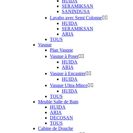
HUIDA
SERAMIKSAN
SANINDUSA
Lavabo avec Semi Colonne


HUIDA
SERAMIKSAN
ARIA
TOUS
Vasque
Plan Vasque
Vasque à Poser


HUIDA
ARIA
Vasque à Encastrer


HUIDA
Vasque Ultra-Mince


HUIDA
TOUS
Meuble Salle de Bain
HUIDA
ARIA
DECOSAN
TOUS
Cabine de Douche