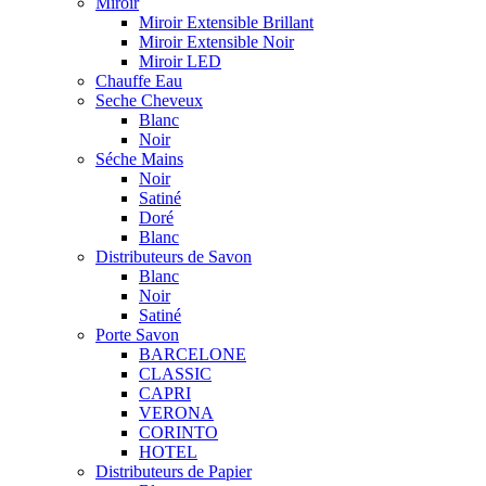
Miroir
Miroir Extensible Brillant
Miroir Extensible Noir
Miroir LED
Chauffe Eau
Seche Cheveux
Blanc
Noir
Séche Mains
Noir
Satiné
Doré
Blanc
Distributeurs de Savon
Blanc
Noir
Satiné
Porte Savon
BARCELONE
CLASSIC
CAPRI
VERONA
CORINTO
HOTEL
Distributeurs de Papier