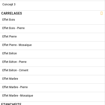
REF :
AT.NORGE.ARENA
Concept 3
CARREAUX DE MUR EN PÂTE ROUGE

CARRELAGES
Effet Bois
COMMANDER
Partager
Tweet
Effet Bois - Pierre
Pinterest
Effet Pierre
Effet Pierre - Mosaïque
CARACTÉRISTIQUES
Effet Béton
SYMBOLE & CERTIFICATION
Effet Béton - Pierre
FICHE TECHNIQUE
Effet Béton - Ciment
Effet Marbre
Effet Marbre - Pierre
Effet Marbre - Mosaïque
ETANCHEITE