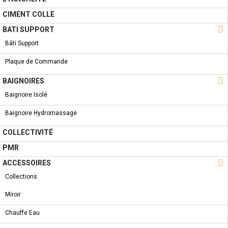
CIMENT COLLE

BATI SUPPORT
5 AUTRES PRODUITS DANS LA MÊME
Bâti Support
CATÉGORIE :
Plaque de Commande

BAIGNOIRES
Baignoire Isolé
Baignoire Hydromassage
COLLECTIVITÉ
PMR

ACCESSOIRES
Collections
Miroir
Chauffe Eau