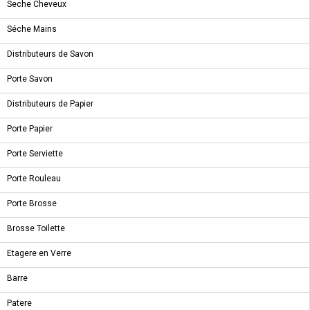
Seche Cheveux
Séche Mains
Distributeurs de Savon
Porte Savon
NOUVEAU PRODUIT
AQUART - ZEUS BORDUR SILVER MOTIF 30 * 60
Distributeurs de Papier
Porte Papier
Porte Serviette
Porte Rouleau
NOUVEAU PRODUIT
CARRELAGES - TEAK WENGE 50 * 50
Porte Brosse
Brosse Toilette
Etagere en Verre
NOUVEAU PRODUIT
Barre
EFFET BETON - ESS EATON SAND 30.3 * 61.3
Patere