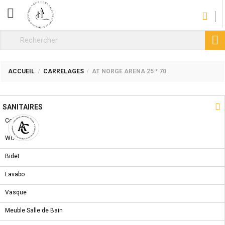
CATÉGORIE

ACCUEIL
CARRELAGES
AT NORGE ARENA 25 * 70
NOUVEAU PRODUIT

SANITAIRES
Collections
WC
Bidet
Lavabo
Vasque
Meuble Salle de Bain