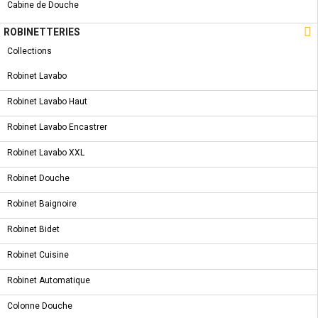
Cabine de Douche

ROBINETTERIES
CARACTÉRISTIQUES
Collections
SYMBOLE & CERTIFICATION
Robinet Lavabo
FICHE TECHNIQUE
Robinet Lavabo Haut
Robinet Lavabo Encastrer
Robinet Lavabo XXL
5 AUTRES PRODUITS DANS LA MÊME
Robinet Douche
CATÉGORIE :
Robinet Baignoire
Robinet Bidet
NOUVEAU PRODUIT
CARRELAGES - AT GIONA MARRON 60 * 60
Robinet Cuisine
Robinet Automatique
Colonne Douche