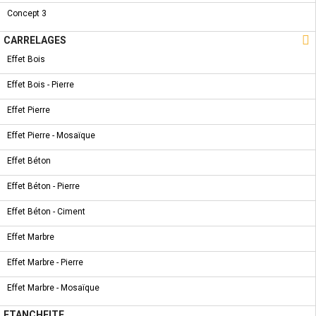
Concept 3
NOUVEAU PRODUIT
CARRELAGES - ZEUS BROWN

CARRELAGES
Effet Bois
Effet Bois - Pierre
Effet Pierre
NOUVEAU PRODUIT
CARRELAGES - ZEUS BORDUR CREME MOTIF 30 * 60
Effet Pierre - Mosaïque
Effet Béton
Effet Béton - Pierre
Effet Béton - Ciment
NOUVEAU PRODUIT
AQUART - ORION BRICK_GOLD 7 * 28
Effet Marbre
Effet Marbre - Pierre
Effet Marbre - Mosaïque
ETANCHEITE