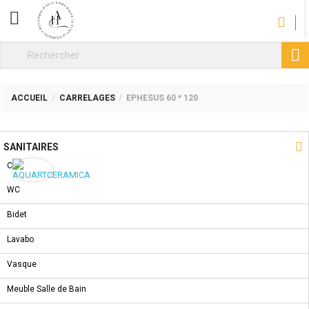
CATÉGORIE

ACCUEIL
CARRELAGES
EPHESUS 60 * 120
NOUVEAU PRODUIT

SANITAIRES
Collections
WC
CARRELAGES EPHESUS 60 * 120
Bidet
REF :
A-91591010
Lavabo
Vasque
COMMANDER
Partager
Tweet
Meuble Salle de Bain
Pinterest