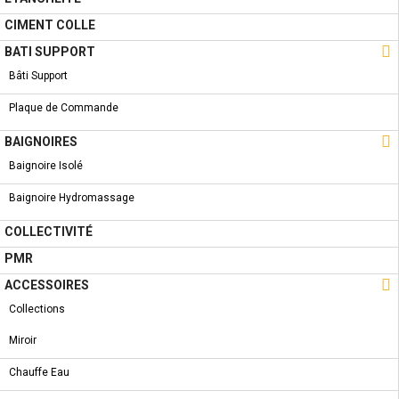
NOUVEAU PRODUIT
EFFET BETON - AT OLLAN 60.8 * 60.8
CIMENT COLLE

BATI SUPPORT
Bâti Support
Plaque de Commande

BAIGNOIRES
A PROPOS
Baignoire Isolé
Qui Sommes-Nous ?
Baignoire Hydromassage
Condition de livraison
COLLECTIVITÉ
Conditions Générales de Vente
PMR
Conditions Générales d'utilisation

ACCESSOIRES
LIENS UTILES
Collections
Nouveautés
Miroir
Promotions
Chauffe Eau
Destockage