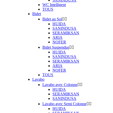
SANINDUSA
WC Intelligent
TOUS
Bidet
Bidet au Sol


HUIDA
SANINDUSA
SERAMIKSAN
ARIA
NOFER
Bidet Suspendus


HUIDA
SANINDUSA
SERAMIKSAN
ARIA
NOFER
TOUS
Lavabo
Lavabo avec Colonne


HUIDA
SERAMIKSAN
SANINDUSA
Lavabo avec Semi Colonne


HUIDA