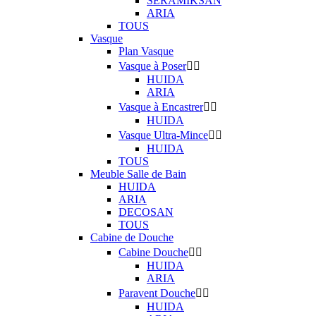
SERAMIKSAN
ARIA
TOUS
Vasque
Plan Vasque
Vasque à Poser


HUIDA
ARIA
Vasque à Encastrer


HUIDA
Vasque Ultra-Mince


HUIDA
TOUS
Meuble Salle de Bain
HUIDA
ARIA
DECOSAN
TOUS
Cabine de Douche
Cabine Douche


HUIDA
ARIA
Paravent Douche


HUIDA