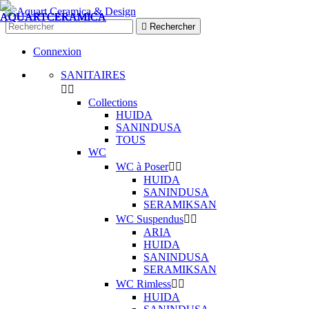

Rechercher
Connexion
SANITAIRES


Collections
HUIDA
SANINDUSA
TOUS
WC
WC à Poser


HUIDA
SANINDUSA
SERAMIKSAN
WC Suspendus


ARIA
HUIDA
SANINDUSA
SERAMIKSAN
WC Rimless


HUIDA