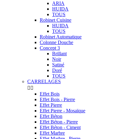
ARIA
HUIDA
TOUS
Robinet Cuisine
HUIDA
TOUS
Robinet Automatique
Colonne Douche
Concept 3
Brillant
Noir
Satiné
Doré
TOUS
CARRELAGES


Effet Bois
Effet Bois - Pierre
Effet Pierre
Effet Pierre - Mosaïque
Effet Béton
Effet Béton - Pierre
Effet Béton - Ciment
Effet Marbre
Effet Marbre - Pierre