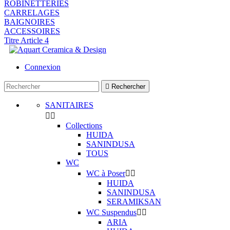
ROBINETTERIES
CARRELAGES
BAIGNOIRES
ACCESSOIRES
Titre Article 4
Connexion

Rechercher
SANITAIRES


Collections
HUIDA
SANINDUSA
TOUS
WC
WC à Poser


HUIDA
SANINDUSA
SERAMIKSAN
WC Suspendus


ARIA