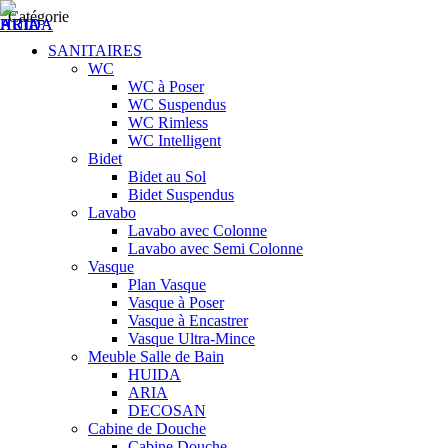
Catégorie
SANITAIRES
WC
WC à Poser
WC Suspendus
WC Rimless
WC Intelligent
Bidet
Bidet au Sol
Bidet Suspendus
Lavabo
Lavabo avec Colonne
Lavabo avec Semi Colonne
Vasque
Plan Vasque
Vasque à Poser
Vasque à Encastrer
Vasque Ultra-Mince
Meuble Salle de Bain
HUIDA
ARIA
DECOSAN
Cabine de Douche
Cabine Douche