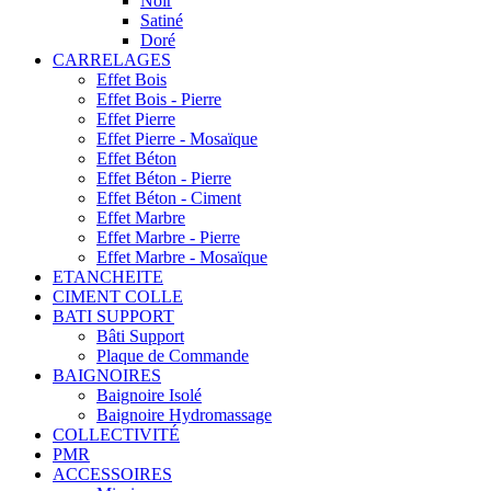
Noir
Satiné
Doré
CARRELAGES
Effet Bois
Effet Bois - Pierre
Effet Pierre
Effet Pierre - Mosaïque
Effet Béton
Effet Béton - Pierre
Effet Béton - Ciment
Effet Marbre
Effet Marbre - Pierre
Effet Marbre - Mosaïque
ETANCHEITE
CIMENT COLLE
BATI SUPPORT
Bâti Support
Plaque de Commande
BAIGNOIRES
Baignoire Isolé
Baignoire Hydromassage
COLLECTIVITÉ
PMR
ACCESSOIRES