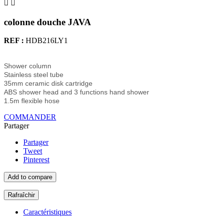


colonne douche JAVA
REF :
HDB216LY1
Shower column
Stainless steel tube
35mm ceramic disk cartridge
ABS shower head and 3 functions hand shower
1.5m flexible hose
COMMANDER
Partager
Partager
Tweet
Pinterest
Add to compare
Caractéristiques