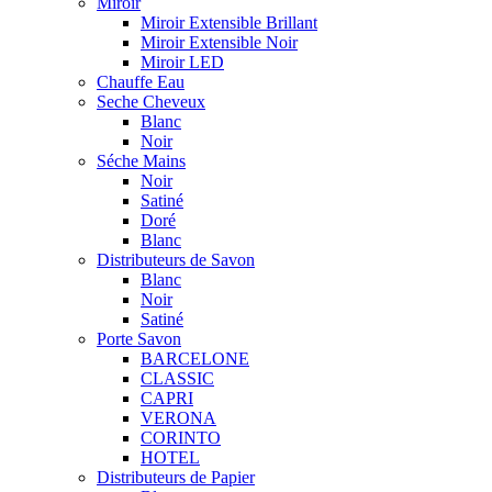
Miroir
Miroir Extensible Brillant
Miroir Extensible Noir
Miroir LED
Chauffe Eau
Seche Cheveux
Blanc
Noir
Séche Mains
Noir
Satiné
Doré
Blanc
Distributeurs de Savon
Blanc
Noir
Satiné
Porte Savon
BARCELONE
CLASSIC
CAPRI
VERONA
CORINTO
HOTEL
Distributeurs de Papier