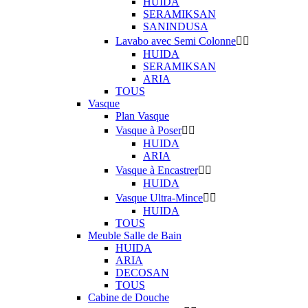
HUIDA
SERAMIKSAN
SANINDUSA
Lavabo avec Semi Colonne


HUIDA
SERAMIKSAN
ARIA
TOUS
Vasque
Plan Vasque
Vasque à Poser


HUIDA
ARIA
Vasque à Encastrer


HUIDA
Vasque Ultra-Mince


HUIDA
TOUS
Meuble Salle de Bain
HUIDA
ARIA
DECOSAN
TOUS
Cabine de Douche