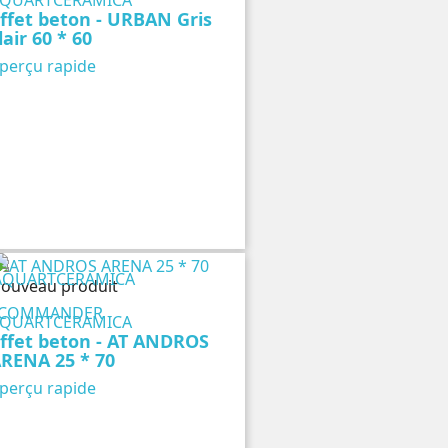
ffet beton - URBAN Gris
lair 60 * 60
perçu rapide
ouveau produit
COMMANDER
QUARTCERAMICA
ffet beton - AT ANDROS
RENA 25 * 70
perçu rapide