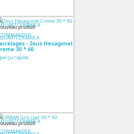
ouveau produit
COMMANDER
QUARTCERAMICA
arrelages - Zeus Hexagonel
reme 30 * 60
perçu rapide
ouveau produit
COMMANDER
QUARTCERAMICA