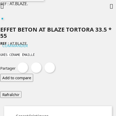
AT.BLAZE.
REF :


EFFET BETON AT BLAZE TORTORA 33.5 *
55
AT.BLAZE.
REF :
COMMANDER
GRÈS CÉRAME ÉMAILLÉ
Partager
Tweet
Pinterest
Partager
Add to compare
Caractéristiques