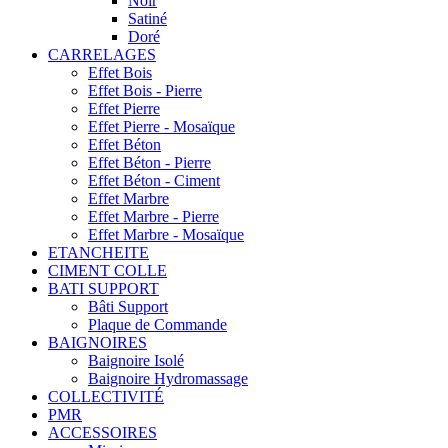
Noir
Satiné
Doré
CARRELAGES
Effet Bois
Effet Bois - Pierre
Effet Pierre
Effet Pierre - Mosaïque
Effet Béton
Effet Béton - Pierre
Effet Béton - Ciment
Effet Marbre
Effet Marbre - Pierre
Effet Marbre - Mosaïque
ETANCHEITE
CIMENT COLLE
BATI SUPPORT
Bâti Support
Plaque de Commande
BAIGNOIRES
Baignoire Isolé
Baignoire Hydromassage
COLLECTIVITÉ
PMR
ACCESSOIRES