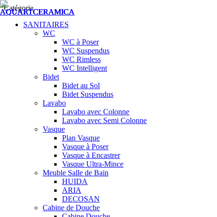
Catégorie
SANITAIRES
WC
WC à Poser
WC Suspendus
WC Rimless
WC Intelligent
Bidet
Bidet au Sol
Bidet Suspendus
Lavabo
Lavabo avec Colonne
Lavabo avec Semi Colonne
Vasque
Plan Vasque
Vasque à Poser
Vasque à Encastrer
Vasque Ultra-Mince
Meuble Salle de Bain
HUIDA
ARIA
DECOSAN
Cabine de Douche
Cabine Douche