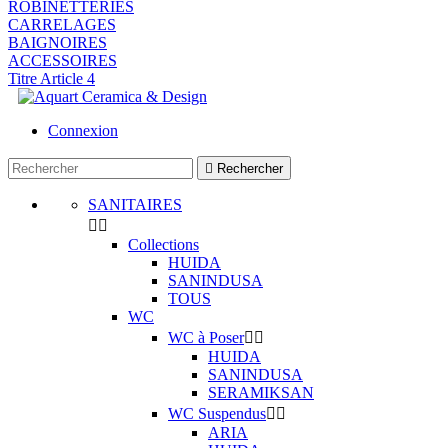
ROBINETTERIES
CARRELAGES
BAIGNOIRES
ACCESSOIRES
Titre Article 4
Connexion

Rechercher
SANITAIRES


Collections
HUIDA
SANINDUSA
TOUS
WC
WC à Poser


HUIDA
SANINDUSA
SERAMIKSAN
WC Suspendus


ARIA