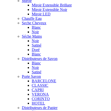
Miroir
Miroir Extensible Brillant
Miroir Extensible Noir
Miroir LED
Chauffe Eau
Seche Cheveux
Blanc
Noir
Séche Mains
Noir
Satiné
Doré
Blanc
Distributeurs de Savon
Blanc
Noir
Satiné
Porte Savon
BARCELONE
CLASSIC
CAPRI
VERONA
CORINTO
HOTEL
Distributeurs de Papier