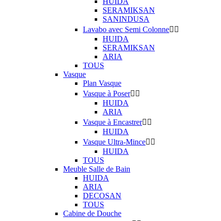
HUIDA
SERAMIKSAN
SANINDUSA
Lavabo avec Semi Colonne


HUIDA
SERAMIKSAN
ARIA
TOUS
Vasque
Plan Vasque
Vasque à Poser


HUIDA
ARIA
Vasque à Encastrer


HUIDA
Vasque Ultra-Mince


HUIDA
TOUS
Meuble Salle de Bain
HUIDA
ARIA
DECOSAN
TOUS
Cabine de Douche