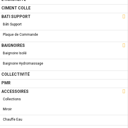
CIMENT COLLE
NOUVEAU PRODUIT

BATI SUPPORT
RECEVEUR DOUCHE - DIMIE
Bâti Support
Plaque de Commande

BAIGNOIRES
Baignoire Isolé
NOUVEAU PRODUIT
RECEVEUR DOUCHE - LP RECEVEUR DE DOUCHE
Baignoire Hydromassage
COLLECTIVITÉ
PMR

ACCESSOIRES
NOUVEAU PRODUIT
Collections
RECEVEUR DOUCHE - FORM
Miroir
Chauffe Eau