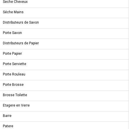
Seche Cheveux
NOUVEAU PRODUIT
Séche Mains
RECEVEUR DOUCHE - DIMIE
Distributeurs de Savon
Porte Savon
Distributeurs de Papier
A PROPOS
Porte Papier
Porte Serviette
Qui Sommes-Nous ?
Porte Rouleau
Condition de livraison
Conditions Générales de Vente
Porte Brosse
Conditions Générales d'utilisation
Brosse Toilette
LIENS UTILES
Etagere en Verre
Nouveautés
Barre
Promotions
Patere