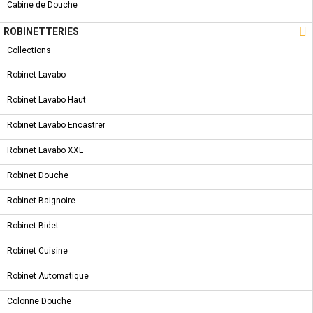
Cabine de Douche

ROBINETTERIES
Collections
Robinet Lavabo
Robinet Lavabo Haut
Robinet Lavabo Encastrer
Robinet Lavabo XXL
Robinet Douche
RECEVEUR DOUCHE ALKA
Robinet Baignoire
REF :
TR-03
Robinet Bidet
Receveur de douche rectangulaire.
Robinet Cuisine
COMMANDER
Partager
Tweet
Robinet Automatique
Pinterest
Colonne Douche