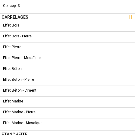
Concept 3
CARACTÉRISTIQUES

CARRELAGES
FICHE TECHNIQUE
Effet Bois
Effet Bois - Pierre
Dimensions
800 * 1200 *
140mm
Effet Pierre
Finition
Acrylique
Effet Pierre - Mosaïque
Effet Béton
5 AUTRES PRODUITS DANS LA MÊME
Effet Béton - Pierre
CATÉGORIE :
Effet Béton - Ciment
Effet Marbre
NOUVEAU PRODUIT
Effet Marbre - Pierre
RECEVEUR DOUCHE - RECEVEUR DE DOUCHE LP
Effet Marbre - Mosaïque
ETANCHEITE