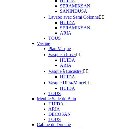
HUIDA
SERAMIKSAN
SANINDUSA
Lavabo avec Semi Colonne


HUIDA
SERAMIKSAN
ARIA
TOUS
Vasque
Plan Vasque
Vasque à Poser


HUIDA
ARIA
Vasque à Encastrer


HUIDA
Vasque Ultra-Mince


HUIDA
TOUS
Meuble Salle de Bain
HUIDA
ARIA
DECOSAN
TOUS
Cabine de Douche