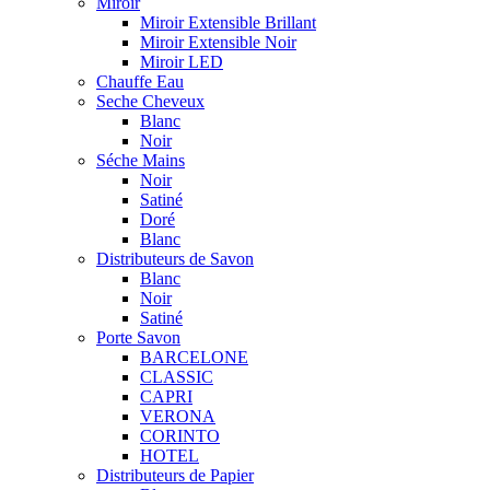
Miroir
Miroir Extensible Brillant
Miroir Extensible Noir
Miroir LED
Chauffe Eau
Seche Cheveux
Blanc
Noir
Séche Mains
Noir
Satiné
Doré
Blanc
Distributeurs de Savon
Blanc
Noir
Satiné
Porte Savon
BARCELONE
CLASSIC
CAPRI
VERONA
CORINTO
HOTEL
Distributeurs de Papier