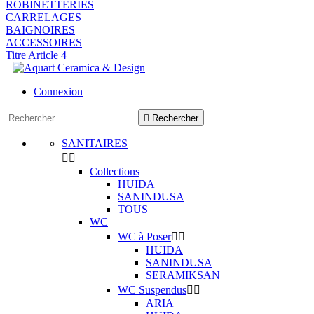
ROBINETTERIES
CARRELAGES
BAIGNOIRES
ACCESSOIRES
Titre Article 4
Connexion

Rechercher
SANITAIRES


Collections
HUIDA
SANINDUSA
TOUS
WC
WC à Poser


HUIDA
SANINDUSA
SERAMIKSAN
WC Suspendus


ARIA