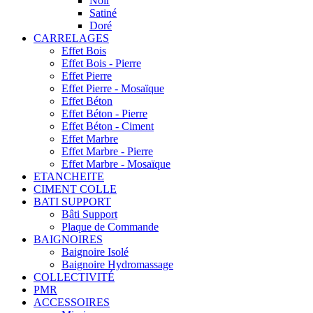
Noir
Satiné
Doré
CARRELAGES
Effet Bois
Effet Bois - Pierre
Effet Pierre
Effet Pierre - Mosaïque
Effet Béton
Effet Béton - Pierre
Effet Béton - Ciment
Effet Marbre
Effet Marbre - Pierre
Effet Marbre - Mosaïque
ETANCHEITE
CIMENT COLLE
BATI SUPPORT
Bâti Support
Plaque de Commande
BAIGNOIRES
Baignoire Isolé
Baignoire Hydromassage
COLLECTIVITÉ
PMR
ACCESSOIRES