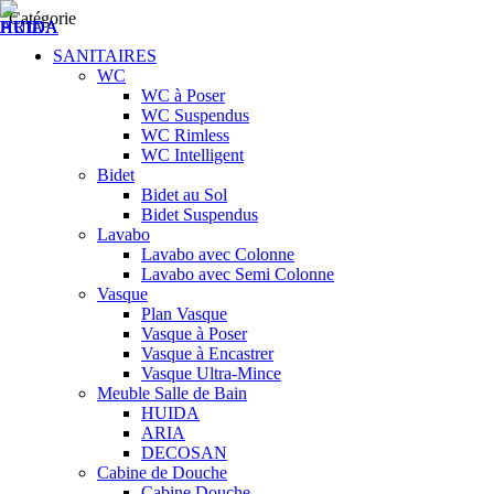
Catégorie
SANITAIRES
WC
WC à Poser
WC Suspendus
WC Rimless
WC Intelligent
Bidet
Bidet au Sol
Bidet Suspendus
Lavabo
Lavabo avec Colonne
Lavabo avec Semi Colonne
Vasque
Plan Vasque
Vasque à Poser
Vasque à Encastrer
Vasque Ultra-Mince
Meuble Salle de Bain
HUIDA
ARIA
DECOSAN
Cabine de Douche
Cabine Douche