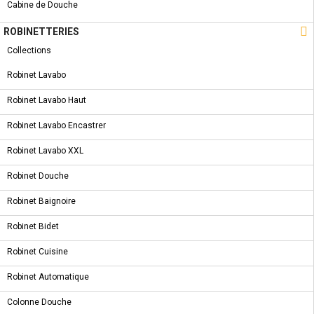
COMMANDER
Partager
Tweet
Cabine de Douche
Pinterest

ROBINETTERIES
Collections
CARACTÉRISTIQUES
Robinet Lavabo
SYMBOLE & CERTIFICATION
Robinet Lavabo Haut
FICHE TECHNIQUE
Robinet Lavabo Encastrer
Robinet Lavabo XXL
Robinet Douche
Robinet Baignoire
5 AUTRES PRODUITS DANS LA MÊME
CATÉGORIE :
Robinet Bidet
Robinet Cuisine
NOUVEAU PRODUIT
Robinet Automatique
ROBINET BAIGNOIRE - PINK
Colonne Douche