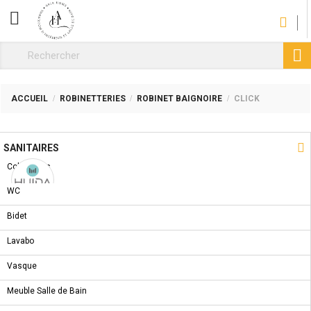
CATÉGORIE

ACCUEIL
ROBINETTERIES
ROBINET BAIGNOIRE
CLICK
NOUVEAU PRODUIT

SANITAIRES
Collections
WC
ROBINET BAIGNOIRE CLICK
Bidet
REF :
HDA0563Y
Lavabo
world class ceramic disc cartidge Switzerland
Vasque
neoperl aerator
easy fix installation
Meuble Salle de Bain