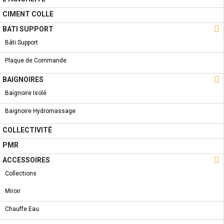
CIMENT COLLE
COLLECTION

BATI SUPPORT
NOUVEAU PRODUIT
ROBINET BAIGNOIRE - DORA
Bâti Support
Plaque de Commande

BAIGNOIRES
Baignoire Isolé
A PROPOS
Baignoire Hydromassage
COLLECTIVITÉ
Qui Sommes-Nous ?
PMR
Condition de livraison

ACCESSOIRES
Conditions Générales de Vente
Collections
Conditions Générales d'utilisation
Miroir
LIENS UTILES
Chauffe Eau
Nouveautés