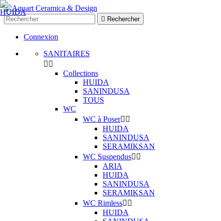

Rechercher
Connexion
SANITAIRES


Collections
HUIDA
SANINDUSA
TOUS
WC
WC à Poser


HUIDA
SANINDUSA
SERAMIKSAN
WC Suspendus


ARIA
HUIDA
SANINDUSA
SERAMIKSAN
WC Rimless


HUIDA