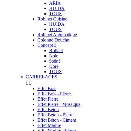
ARIA
HUIDA
TOUS
Robinet Cuisine
HUIDA
TOUS
Robinet Automatique
Colonne Douche
Concept 3
Brillant
Noir
Satiné
Doré
TOUS
CARRELAGES


Effet Bois
Effet Bois - Pierre
Effet Pierre
Effet Pierre - Mosaïque
Effet Béton
Effet Béton - Pierre
Effet Béton - Ciment
Effet Marbre
Effet Marbre - Pierre