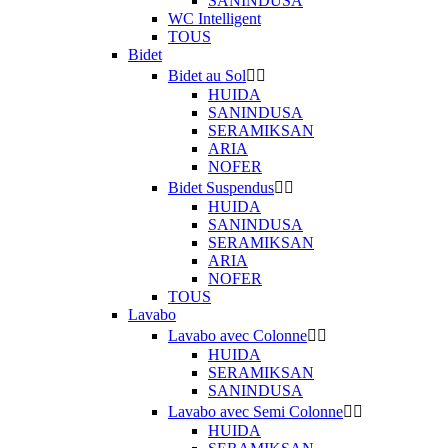
SANINDUSA
WC Intelligent
TOUS
Bidet
Bidet au Sol


HUIDA
SANINDUSA
SERAMIKSAN
ARIA
NOFER
Bidet Suspendus


HUIDA
SANINDUSA
SERAMIKSAN
ARIA
NOFER
TOUS
Lavabo
Lavabo avec Colonne


HUIDA
SERAMIKSAN
SANINDUSA
Lavabo avec Semi Colonne


HUIDA