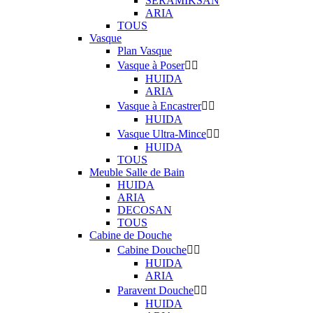
SERAMIKSAN
ARIA
TOUS
Vasque
Plan Vasque
Vasque à Poser


HUIDA
ARIA
Vasque à Encastrer


HUIDA
Vasque Ultra-Mince


HUIDA
TOUS
Meuble Salle de Bain
HUIDA
ARIA
DECOSAN
TOUS
Cabine de Douche
Cabine Douche


HUIDA
ARIA
Paravent Douche


HUIDA