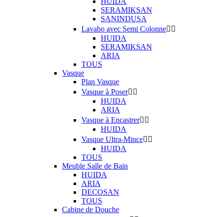
HUIDA
SERAMIKSAN
SANINDUSA
Lavabo avec Semi Colonne


HUIDA
SERAMIKSAN
ARIA
TOUS
Vasque
Plan Vasque
Vasque à Poser


HUIDA
ARIA
Vasque à Encastrer


HUIDA
Vasque Ultra-Mince


HUIDA
TOUS
Meuble Salle de Bain
HUIDA
ARIA
DECOSAN
TOUS
Cabine de Douche