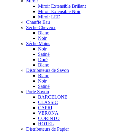
Miroir
Miroir Extensible Brillant
Miroir Extensible Noir
Miroir LED
Chauffe Eau
Seche Cheveux
Blanc
Noir
Séche Mains
Noir
Satiné
Doré
Blanc
Distributeurs de Savon
Blanc
Noir
Satiné
Porte Savon
BARCELONE
CLASSIC
CAPRI
VERONA
CORINTO
HOTEL
Distributeurs de Papier