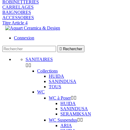
ROBINETTERIES
CARRELAGES
BAIGNOIRES
ACCESSOIRES
Titre Article 4
Connexion

Rechercher
SANITAIRES


Collections
HUIDA
SANINDUSA
TOUS
WC
WC à Poser


HUIDA
SANINDUSA
SERAMIKSAN
WC Suspendus


ARIA