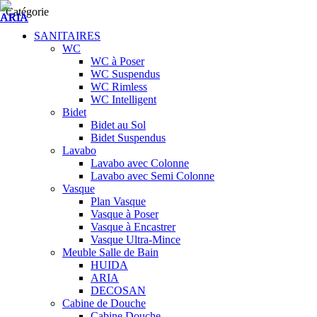
Catégorie
SANITAIRES
WC
WC à Poser
WC Suspendus
WC Rimless
WC Intelligent
Bidet
Bidet au Sol
Bidet Suspendus
Lavabo
Lavabo avec Colonne
Lavabo avec Semi Colonne
Vasque
Plan Vasque
Vasque à Poser
Vasque à Encastrer
Vasque Ultra-Mince
Meuble Salle de Bain
HUIDA
ARIA
DECOSAN
Cabine de Douche
Cabine Douche