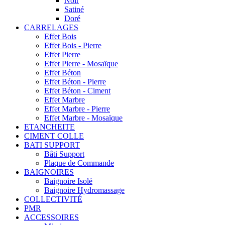
Noir
Satiné
Doré
CARRELAGES
Effet Bois
Effet Bois - Pierre
Effet Pierre
Effet Pierre - Mosaïque
Effet Béton
Effet Béton - Pierre
Effet Béton - Ciment
Effet Marbre
Effet Marbre - Pierre
Effet Marbre - Mosaïque
ETANCHEITE
CIMENT COLLE
BATI SUPPORT
Bâti Support
Plaque de Commande
BAIGNOIRES
Baignoire Isolé
Baignoire Hydromassage
COLLECTIVITÉ
PMR
ACCESSOIRES