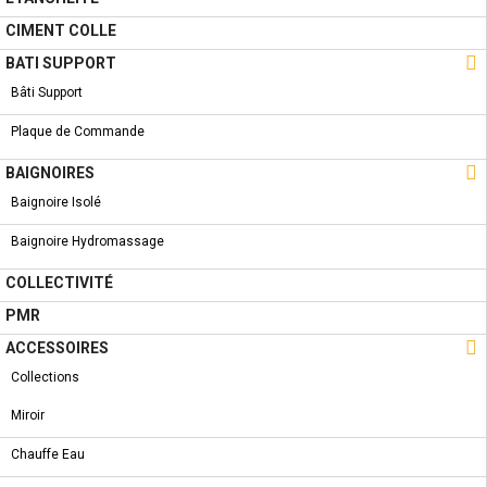
ROBINET LAVABO - CLICK
CIMENT COLLE

BATI SUPPORT
Bâti Support
Plaque de Commande
A PROPOS

BAIGNOIRES
Baignoire Isolé
Qui Sommes-Nous ?
Baignoire Hydromassage
Condition de livraison
Conditions Générales de Vente
COLLECTIVITÉ
Conditions Générales d'utilisation
PMR
LIENS UTILES

ACCESSOIRES
Collections
Nouveautés
Miroir
Promotions
Chauffe Eau
Destockage