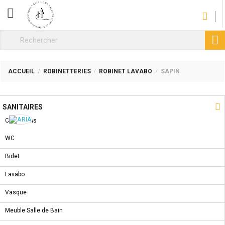
CATÉGORIE

ACCUEIL
ROBINETTERIES
ROBINET LAVABO
SAPIN
NOUVEAU PRODUIT

SANITAIRES
Collections
WC
ROBINET LAVABO SAPIN
Bidet
REF :
E02FA331
Lavabo
Mitigeur Lavabo
Vasque
COMMANDER
Partager
Tweet
Meuble Salle de Bain