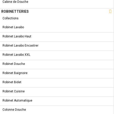
Pinterest
Cabine de Douche

ROBINETTERIES
CARACTÉRISTIQUES
Collections
FICHE TECHNIQUE
Robinet Lavabo
Robinet Lavabo Haut
Finition
Noir / Mate
Robinet Lavabo Encastrer
Robinet Lavabo XXL
5 AUTRES PRODUITS DANS LA MÊME
CATÉGORIE :
Robinet Douche
Robinet Baignoire
COLLECTION
NOUVEAU PRODUIT
Robinet Bidet
ROBINET LAVABO - MIXA - MITIGEUR LAVABO
Robinet Cuisine
Robinet Automatique
Colonne Douche