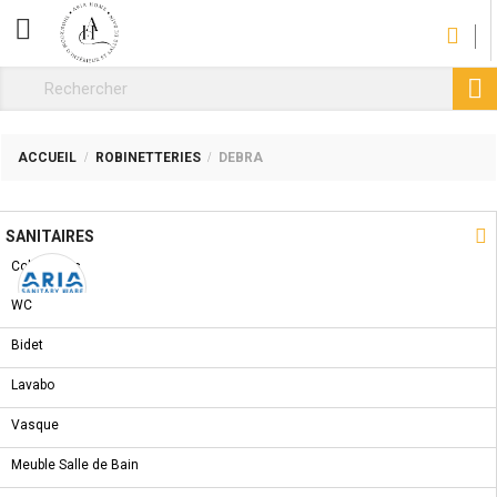
CATÉGORIE

ACCUEIL
ROBINETTERIES
DEBRA
NOUVEAU PRODUIT

SANITAIRES
Collections
WC
ROBINETTERIES DEBRA
Bidet
REF :
AR31801001
Lavabo
Confort 70
Vasque
Bec 93
Aérateur orientable
Meuble Salle de Bain
Débit 12l/min