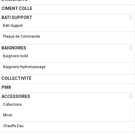
ROBINETTERIES - DEBRA
CIMENT COLLE

BATI SUPPORT
Bâti Support
Plaque de Commande
NOUVEAU PRODUIT
COLONNE DOUCHE - ALBA-3 HYDROMASSAGE

BAIGNOIRES
Baignoire Isolé
Baignoire Hydromassage
COLLECTIVITÉ
A PROPOS
PMR

ACCESSOIRES
Qui Sommes-Nous ?
Collections
Condition de livraison
Miroir
Conditions Générales de Vente
Chauffe Eau
Conditions Générales d'utilisation