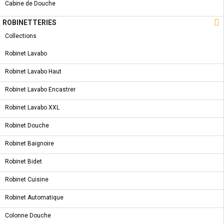
Fabriqué en Espagne
Cabine de Douche
2 ans de garantie

ROBINETTERIES
COMMANDER
Partager
Tweet
Collections
Pinterest
Robinet Lavabo
Robinet Lavabo Haut
CARACTÉRISTIQUES
Robinet Lavabo Encastrer
FICHE TECHNIQUE
Robinet Lavabo XXL
Robinet Douche
Dimensions
137*149 Mm
Robinet Baignoire
Finition
Chromé
Robinet Bidet
Robinet Cuisine
5 AUTRES PRODUITS DANS LA MÊME
CATÉGORIE :
Robinet Automatique
Colonne Douche