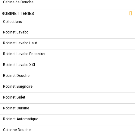
Bouton supérieur Chromé
Cabine de Douche
Double chasse d’eau

ROBINETTERIES
Collections
COMMANDER
Partager
Tweet
Pinterest
Robinet Lavabo
Robinet Lavabo Haut
CARACTÉRISTIQUES
Robinet Lavabo Encastrer
SYMBOLE & CERTIFICATION
Robinet Lavabo XXL
FICHE TECHNIQUE
Robinet Douche
Robinet Baignoire
Robinet Bidet
5 AUTRES PRODUITS DANS LA MÊME
Robinet Cuisine
CATÉGORIE :
Robinet Automatique
Colonne Douche