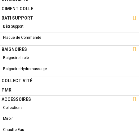
- SANLIFE
CIMENT COLLE

BATI SUPPORT
Bâti Support
Plaque de Commande
COLLECTION
NOUVEAU PRODUIT
BIDET AU SOL - SILVER

BAIGNOIRES
Baignoire Isolé
Baignoire Hydromassage
COLLECTIVITÉ
A PROPOS
PMR

ACCESSOIRES
Qui Sommes-Nous ?
Collections
Condition de livraison
Miroir
Conditions Générales de Vente
Chauffe Eau
Conditions Générales d'utilisation