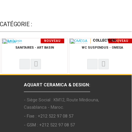
CATÉGORIE :
COLLECTION
NOUVEAU
NOUVEAU
PRODUIT
PRODUIT
SANITAIRES - ART BASIN
WC SUSPENDUS - OMEGA
AQUART CERAMICA & DESIGN:
- Siège Social : KM12, Route Mèdiouna,
Casablanca - Maroc.
- Fixe : +212 522 97 08 57
- GSM : +212 522 97 08 57