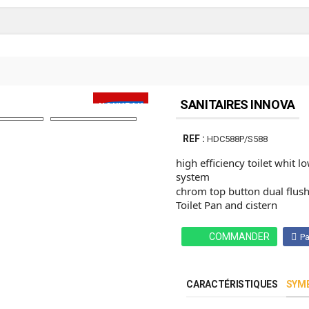
SANITAIRES INNOVA
NOUVEAU
PRODUIT
REF :
HDC588P/S588
high efficiency toilet whit
system
chrom top button dual flus
Toilet Pan and cistern
COMMANDER
Pa
CARACTÉRISTIQUES
SYMB