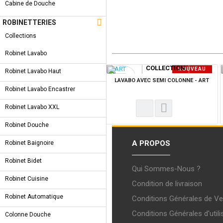
Cabine de Douche

ROBINETTERIES
Collections
Robinet Lavabo
COLLECTION
NOUVEAU
Robinet Lavabo Haut
PRODUIT
LAVABO AVEC SEMI COLONNE - ART
Robinet Lavabo Encastrer
Robinet Lavabo XXL
Robinet Douche
A PROPOS
Robinet Baignoire
Robinet Bidet
Qui Sommes-Nous ?
Robinet Cuisine
Condition de livraison
Robinet Automatique
Conditions Générales de Ve
Conditions Générales d'utili
Colonne Douche