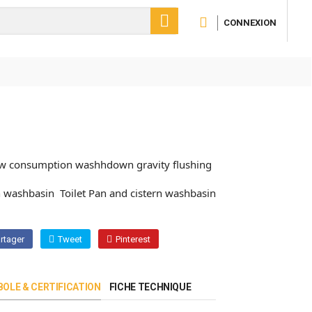

CONNEXION
 low consumption washhdown gravity flushing
h washbasin Toilet Pan and cistern washbasin
rtager
Tweet
Pinterest
OLE & CERTIFICATION
FICHE TECHNIQUE