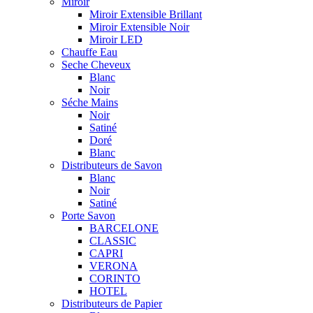
Miroir
Miroir Extensible Brillant
Miroir Extensible Noir
Miroir LED
Chauffe Eau
Seche Cheveux
Blanc
Noir
Séche Mains
Noir
Satiné
Doré
Blanc
Distributeurs de Savon
Blanc
Noir
Satiné
Porte Savon
BARCELONE
CLASSIC
CAPRI
VERONA
CORINTO
HOTEL
Distributeurs de Papier