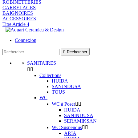
ROBINETTERIES
CARRELAGES
BAIGNOIRES
ACCESSOIRES
Titre Article 4
Connexion

Rechercher
SANITAIRES


Collections
HUIDA
SANINDUSA
TOUS
WC
WC à Poser


HUIDA
SANINDUSA
SERAMIKSAN
WC Suspendus


ARIA