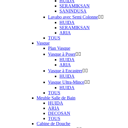
HUIDA
SERAMIKSAN
SANINDUSA
Lavabo avec Semi Colonne


HUIDA
SERAMIKSAN
ARIA
TOUS
Vasque
Plan Vasque
Vasque à Poser


HUIDA
ARIA
Vasque à Encastrer


HUIDA
Vasque Ultra-Mince


HUIDA
TOUS
Meuble Salle de Bain
HUIDA
ARIA
DECOSAN
TOUS
Cabine de Douche