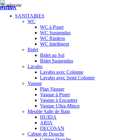
Catégorie
SANITAIRES
WC
WC à Poser
WC Suspendus
WC Rimless
WC Intelligent
Bidet
Bidet au Sol
Bidet Suspendus
Lavabo
Lavabo avec Colonne
Lavabo avec Semi Colonne
Vasque
Plan Vasque
Vasque à Poser
Vasque à Encastrer
Vasque Ultra-Mince
Meuble Salle de Bain
HUIDA
ARIA
DECOSAN
Cabine de Douche
Cabine Douche