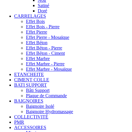
Noir
Satiné
Doré
CARRELAGES
Effet Bois
Effet Bois - Pierre
Effet Pierre
Effet Pierre - Mosaïque
Effet Béton
Effet Béton - Pierre
Effet Béton - Ciment
Effet Marbre
Effet Marbre - Pierre
Effet Marbre - Mosaïque
ETANCHEITE
CIMENT COLLE
BATI SUPPORT
Bâti Support
Plaque de Commande
BAIGNOIRES
Baignoire Isolé
Baignoire Hydromassage
COLLECTIVITÉ
PMR
ACCESSOIRES