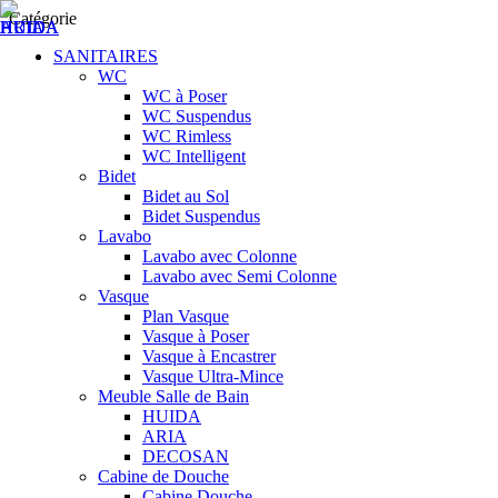
Catégorie
SANITAIRES
WC
WC à Poser
WC Suspendus
WC Rimless
WC Intelligent
Bidet
Bidet au Sol
Bidet Suspendus
Lavabo
Lavabo avec Colonne
Lavabo avec Semi Colonne
Vasque
Plan Vasque
Vasque à Poser
Vasque à Encastrer
Vasque Ultra-Mince
Meuble Salle de Bain
HUIDA
ARIA
DECOSAN
Cabine de Douche
Cabine Douche