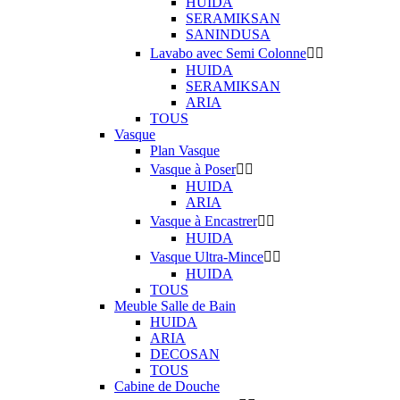
HUIDA
SERAMIKSAN
SANINDUSA
Lavabo avec Semi Colonne


HUIDA
SERAMIKSAN
ARIA
TOUS
Vasque
Plan Vasque
Vasque à Poser


HUIDA
ARIA
Vasque à Encastrer


HUIDA
Vasque Ultra-Mince


HUIDA
TOUS
Meuble Salle de Bain
HUIDA
ARIA
DECOSAN
TOUS
Cabine de Douche