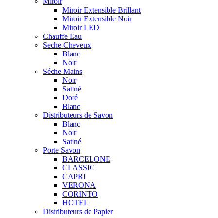
Miroir
Miroir Extensible Brillant
Miroir Extensible Noir
Miroir LED
Chauffe Eau
Seche Cheveux
Blanc
Noir
Séche Mains
Noir
Satiné
Doré
Blanc
Distributeurs de Savon
Blanc
Noir
Satiné
Porte Savon
BARCELONE
CLASSIC
CAPRI
VERONA
CORINTO
HOTEL
Distributeurs de Papier