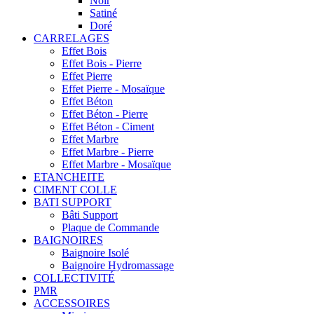
Noir
Satiné
Doré
CARRELAGES
Effet Bois
Effet Bois - Pierre
Effet Pierre
Effet Pierre - Mosaïque
Effet Béton
Effet Béton - Pierre
Effet Béton - Ciment
Effet Marbre
Effet Marbre - Pierre
Effet Marbre - Mosaïque
ETANCHEITE
CIMENT COLLE
BATI SUPPORT
Bâti Support
Plaque de Commande
BAIGNOIRES
Baignoire Isolé
Baignoire Hydromassage
COLLECTIVITÉ
PMR
ACCESSOIRES