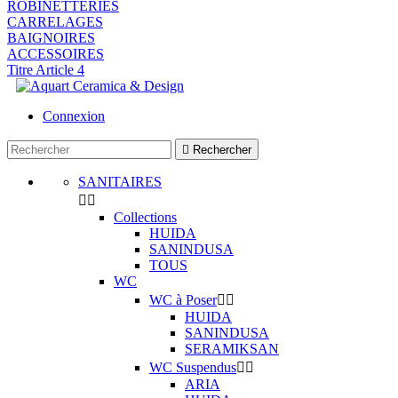
ROBINETTERIES
CARRELAGES
BAIGNOIRES
ACCESSOIRES
Titre Article 4
Connexion

Rechercher
SANITAIRES


Collections
HUIDA
SANINDUSA
TOUS
WC
WC à Poser


HUIDA
SANINDUSA
SERAMIKSAN
WC Suspendus


ARIA