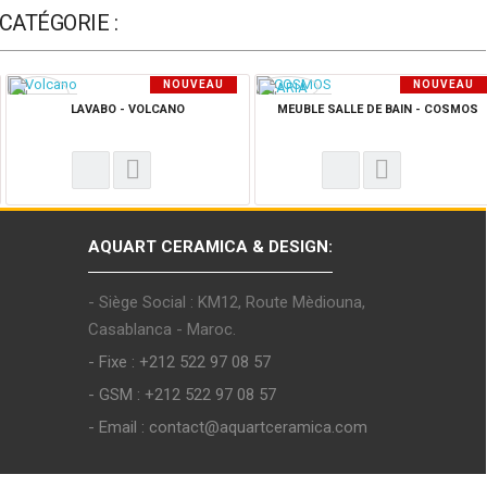
CATÉGORIE :
NOUVEAU
NOUVEAU
PRODUIT
PRODUIT
LAVABO - VOLCANO
MEUBLE SALLE DE BAIN - COSMOS
AQUART CERAMICA & DESIGN:
- Siège Social : KM12, Route Mèdiouna,
Casablanca - Maroc.
- Fixe : +212 522 97 08 57
- GSM : +212 522 97 08 57
- Email : contact@aquartceramica.com