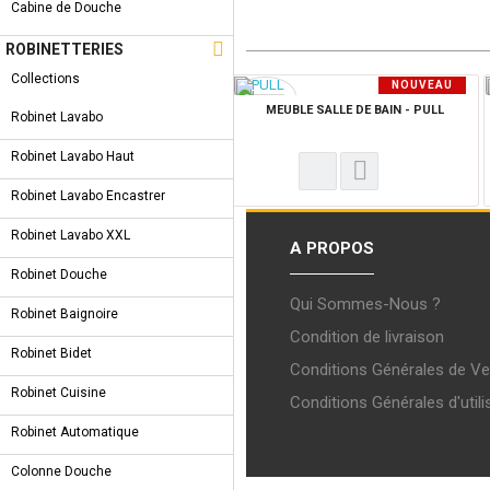
Cabine de Douche

ROBINETTERIES
Collections
NOUVEAU
PRODUIT
MEUBLE SALLE DE BAIN - PULL
Robinet Lavabo
Robinet Lavabo Haut
Robinet Lavabo Encastrer
Robinet Lavabo XXL
A PROPOS
Robinet Douche
Qui Sommes-Nous ?
Robinet Baignoire
Condition de livraison
Robinet Bidet
Conditions Générales de Ve
Robinet Cuisine
Conditions Générales d'utili
Robinet Automatique
Colonne Douche