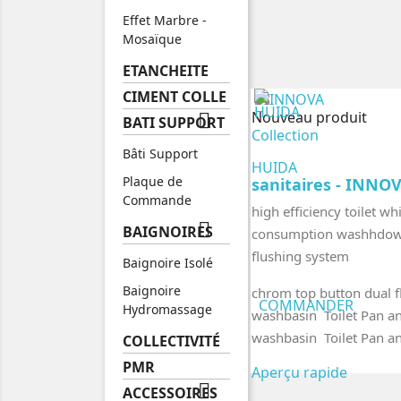
Effet Marbre -
Mosaïque
ETANCHEITE
CIMENT COLLE
Nouveau produit

BATI SUPPORT
Collection
Bâti Support
HUIDA
Plaque de
sanitaires - INNO
Commande
high efficiency toilet wh

BAIGNOIRES
consumption washhdow
flushing system
Baignoire Isolé
Baignoire
chrom top button dual f
COMMANDER
Hydromassage
washbasin Toilet Pan an
washbasin Toilet Pan an
COLLECTIVITÉ
PMR
Aperçu rapide

ACCESSOIRES