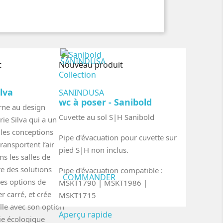
t
Nouveau produit
Collection
ilva
SANINDUSA
wc à poser - Sanibold
ne au design
Cuvette au sol S|H Sanibold
érie Silva qui a un
 les conceptions
Pipe d'évacuation pour cuvette sur
ransportent l’air
pied S|H non inclus.
ans les salles de
re des solutions
Pipe d'évacuation compatible :
COMMANDER
ses options de
MSKT1790 | MSKT1986 |
r carré, et crée
MSKT1715
lle avec son option
Aperçu rapide
ie écologique