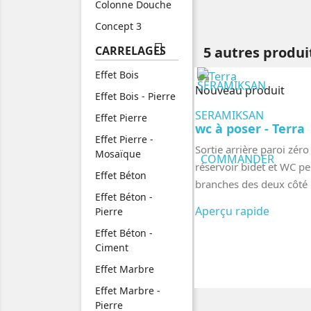
Colonne Douche
Concept 3

CARRELAGES
5 autres produi
Effet Bois
Nouveau produit
Effet Bois - Pierre
SERAMIKSAN
Effet Pierre
wc à poser - Terra
Effet Pierre -
Sortie arrière paroi zéro
Mosaïque
COMMANDER
réservoir bidet et WC pe
Effet Béton
branches des deux côté
Effet Béton -
Aperçu rapide
Pierre
Effet Béton -
Ciment
Effet Marbre
Effet Marbre -
Pierre