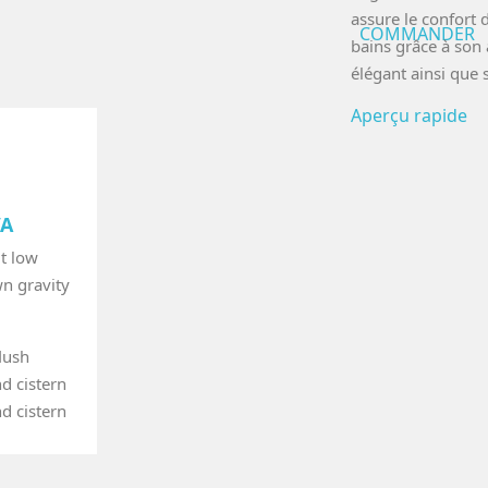
assure le confort d
COMMANDER
bains grâce à son 
élégant ainsi que s
Aperçu rapide
VA
it low
n gravity
lush
d cistern
d cistern