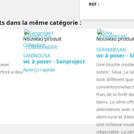
REF :
ts dans la même catégorie :
Nouveau produit
Nouveau produi
Collection
COMMANDER
SERAMIKSAN
wc à poser - S
SANINDUSA
wc à poser - Sanproject
 avec
Une touche moder
Aperçu rapide
rforé a deux
sobre : Silva. La s
look différent que
conventionnelles t
frais de la forêt d
bains. La série off
alternatives avec 
demi-lune et d’évie
une richesse visue
négociable. La sér