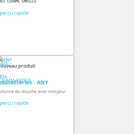
RÈS CÉRAME ÉMAILLÉ
perçu rapide
ouveau produit
RIA
COMMANDER
obinetteries - ANY
olonne de douche avec mitigeur
perçu rapide