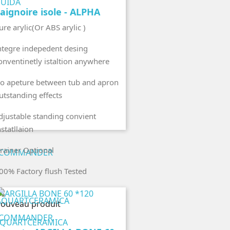
UIDA
aignoire isole - ALPHA
ure arylic(Or ABS arylic )
ntegre indepedent desing
onventinetly istaltion anywhere
o apeture between tub and apron
utstanding effects
djustable standing convient
nstatllaion
rainer Optional
COMMANDER
00% Factory flush Tested
perçu rapide
ouveau produit
COMMANDER
QUARTCERAMICA