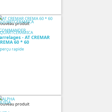
ouveau produit
COMMANDER
QUARTCERAMICA
arrelages - AT CREMAR
REMA 60 * 60
perçu rapide
ouveau produit