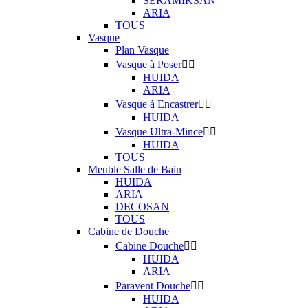
SERAMIKSAN
ARIA
TOUS
Vasque
Plan Vasque
Vasque à Poser


HUIDA
ARIA
Vasque à Encastrer


HUIDA
Vasque Ultra-Mince


HUIDA
TOUS
Meuble Salle de Bain
HUIDA
ARIA
DECOSAN
TOUS
Cabine de Douche
Cabine Douche


HUIDA
ARIA
Paravent Douche


HUIDA