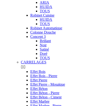
ARIA
HUIDA
TOUS
Robinet Cuisine
HUIDA
TOUS
Robinet Automatique
Colonne Douche
Concept 3
Brillant
Noir
Satiné
Doré
TOUS
CARRELAGES


Effet Bois
Effet Bois - Pierre
Effet Pierre
Effet Pierre - Mosaïque
Effet Béton
Effet Béton - Pierre
Effet Béton - Ciment
Effet Marbre
Effet Marbre - Pierre