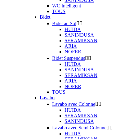
SANINDUSA
WC Intelligent
TOUS
Bidet
Bidet au Sol


HUIDA
SANINDUSA
SERAMIKSAN
ARIA
NOFER
Bidet Suspendus


HUIDA
SANINDUSA
SERAMIKSAN
ARIA
NOFER
TOUS
Lavabo
Lavabo avec Colonne


HUIDA
SERAMIKSAN
SANINDUSA
Lavabo avec Semi Colonne


HUIDA