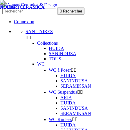

Rechercher
Connexion
SANITAIRES


Collections
HUIDA
SANINDUSA
TOUS
WC
WC à Poser


HUIDA
SANINDUSA
SERAMIKSAN
WC Suspendus


ARIA
HUIDA
SANINDUSA
SERAMIKSAN
WC Rimless


HUIDA