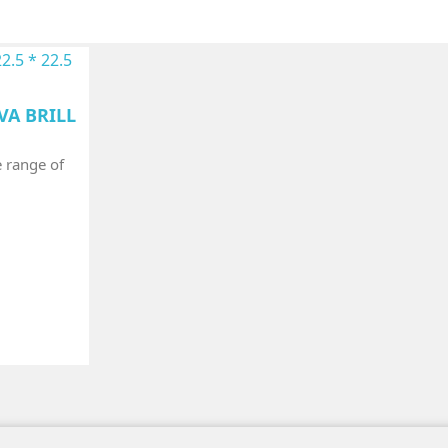
VA BRILL
e range of