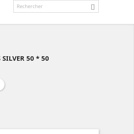

SILVER 50 * 50
t
Pinterest