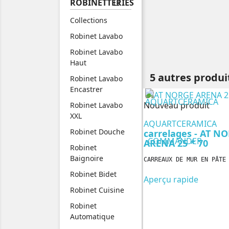

ROBINETTERIES
Collections
Robinet Lavabo
Robinet Lavabo
Haut
5 autres produi
Robinet Lavabo
Encastrer
Nouveau produit
Robinet Lavabo
XXL
AQUARTCERAMICA
Robinet Douche
carrelages - AT N
COMMANDER
ARENA 25 * 70
Robinet
Baignoire
CARREAUX DE MUR EN PÂTE
Robinet Bidet
Aperçu rapide
Robinet Cuisine
Robinet
Automatique