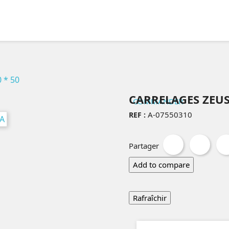
0 * 50
CARRELAGES ZEUS 
COMMANDER
A-07550310
REF :
Partager
Twee
Partager
Add to compare