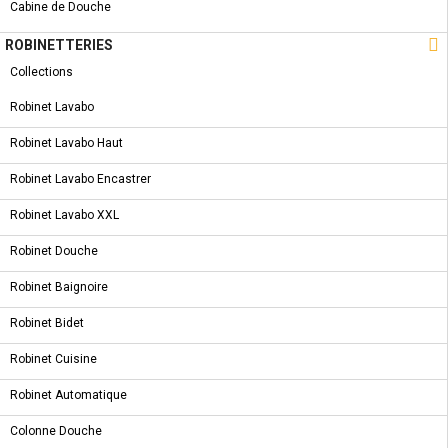
Cabine de Douche

ROBINETTERIES
Collections
Robinet Lavabo
Robinet Lavabo Haut
Robinet Lavabo Encastrer
Robinet Lavabo XXL
ROBINETTERIES GOLD
Robinet Douche
REF :
HDA3265L
Robinet Baignoire
Flexible d’alimentation inclus
Robinet Bidet
Vidage automatique
Robinet Cuisine
COMMANDER
Partager
Tweet
Robinet Automatique
Pinterest
Colonne Douche