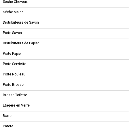
Seche Cheveux
ROBINET BIDET - ELLA
Séche Mains
Distributeurs de Savon
Porte Savon
Distributeurs de Papier
A PROPOS
Porte Papier
Qui Sommes-Nous ?
Porte Serviette
Condition de livraison
Porte Rouleau
Conditions Générales de Vente
Conditions Générales d'utilisation
Porte Brosse
LIENS UTILES
Brosse Toilette
Etagere en Verre
Nouveautés
Promotions
Barre
Destockage
Patere