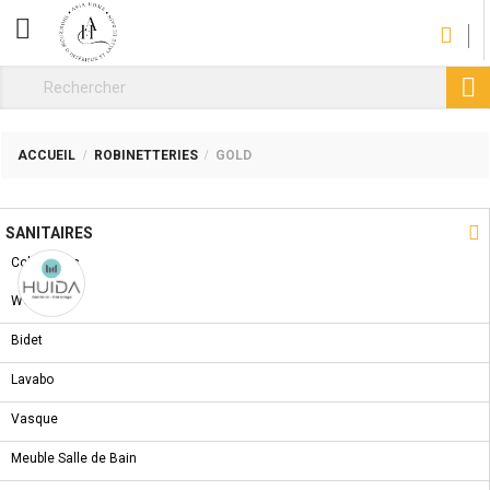
CATÉGORIE

ACCUEIL
ROBINETTERIES
GOLD
NOUVEAU PRODUIT

SANITAIRES
Collections
WC
Bidet
Lavabo
Vasque
Meuble Salle de Bain