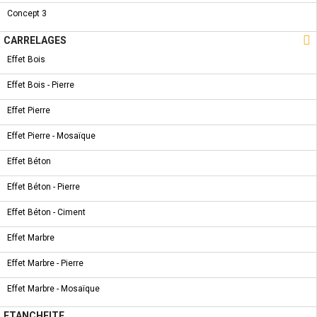
Concept 3
CARACTÉRISTIQUES

CARRELAGES
SYMBOLE & CERTIFICATION
Effet Bois
FICHE TECHNIQUE
Effet Bois - Pierre
Effet Pierre
Effet Pierre - Mosaïque
5 AUTRES PRODUITS DANS LA MÊME
Effet Béton
CATÉGORIE :
Effet Béton - Pierre
Effet Béton - Ciment
NOUVEAU PRODUIT
Effet Marbre
COLONNE DOUCHE - SNAP
Effet Marbre - Pierre
Effet Marbre - Mosaïque
ETANCHEITE