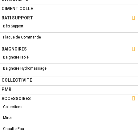
COLLECTION
NOUVEAU PRODUIT
CIMENT COLLE
ROBINET BAIGNOIRE - VIVA

BATI SUPPORT
Bâti Support
Plaque de Commande
COLLECTION

NOUVEAU PRODUIT
BAIGNOIRES
ROBINET BIDET - GENA
Baignoire Isolé
Baignoire Hydromassage
COLLECTIVITÉ
PMR
COLLECTION
NOUVEAU PRODUIT

ROBINETTERIES - ELLA
ACCESSOIRES
Collections
Miroir
Chauffe Eau
COLLECTION
NOUVEAU PRODUIT