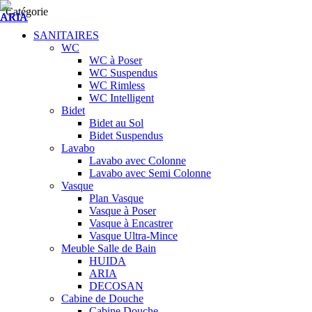
Catégorie
SANITAIRES
WC
WC à Poser
WC Suspendus
WC Rimless
WC Intelligent
Bidet
Bidet au Sol
Bidet Suspendus
Lavabo
Lavabo avec Colonne
Lavabo avec Semi Colonne
Vasque
Plan Vasque
Vasque à Poser
Vasque à Encastrer
Vasque Ultra-Mince
Meuble Salle de Bain
HUIDA
ARIA
DECOSAN
Cabine de Douche
Cabine Douche