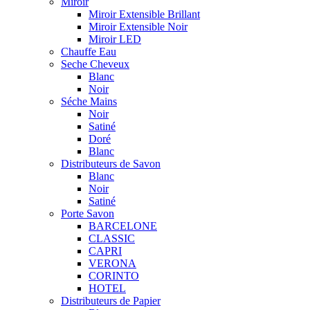
Miroir
Miroir Extensible Brillant
Miroir Extensible Noir
Miroir LED
Chauffe Eau
Seche Cheveux
Blanc
Noir
Séche Mains
Noir
Satiné
Doré
Blanc
Distributeurs de Savon
Blanc
Noir
Satiné
Porte Savon
BARCELONE
CLASSIC
CAPRI
VERONA
CORINTO
HOTEL
Distributeurs de Papier