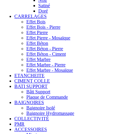
Noir
Satiné
Doré
CARRELAGES
Effet Bois
Effet Bois - Pierre
Effet Pierre
Effet Pierre - Mosaïque
Effet Béton
Effet Béton - Pierre
Effet Béton - Ciment
Effet Marbre
Effet Marbre - Pierre
Effet Marbre - Mosaïque
ETANCHEITE
CIMENT COLLE
BATI SUPPORT
Bâti Support
Plaque de Commande
BAIGNOIRES
Baignoire Isolé
Baignoire Hydromassage
COLLECTIVITÉ
PMR
ACCESSOIRES