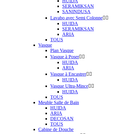
HUIDA
SERAMIKSAN
SANINDUSA
Lavabo avec Semi Colonne


HUIDA
SERAMIKSAN
ARIA
TOUS
Vasque
Plan Vasque
Vasque à Poser


HUIDA
ARIA
Vasque à Encastrer


HUIDA
Vasque Ultra-Mince


HUIDA
TOUS
Meuble Salle de Bain
HUIDA
ARIA
DECOSAN
TOUS
Cabine de Douche