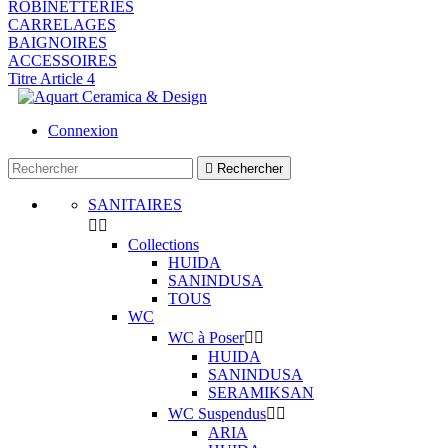
ROBINETTERIES
CARRELAGES
BAIGNOIRES
ACCESSOIRES
Titre Article 4
Connexion

Rechercher
SANITAIRES


Collections
HUIDA
SANINDUSA
TOUS
WC
WC à Poser


HUIDA
SANINDUSA
SERAMIKSAN
WC Suspendus


ARIA