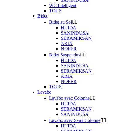
SANINDUSA
WC Intelligent
TOUS
Bidet
Bidet au Sol


HUIDA
SANINDUSA
SERAMIKSAN
ARIA
NOFER
Bidet Suspendus


HUIDA
SANINDUSA
SERAMIKSAN
ARIA
NOFER
TOUS
Lavabo
Lavabo avec Colonne


HUIDA
SERAMIKSAN
SANINDUSA
Lavabo avec Semi Colonne


HUIDA