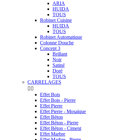
ARIA
HUIDA
TOUS
Robinet Cuisine
HUIDA
TOUS
Robinet Automatique
Colonne Douche
Concept 3
Brillant
Noir
Satiné
Doré
TOUS
CARRELAGES


Effet Bois
Effet Bois - Pierre
Effet Pierre
Effet Pierre - Mosaïque
Effet Béton
Effet Béton - Pierre
Effet Béton - Ciment
Effet Marbre
Effet Marbre - Pierre