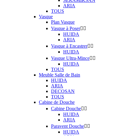
SERAMIKSAN
ARIA
TOUS
Vasque
Plan Vasque
Vasque à Poser


HUIDA
ARIA
Vasque à Encastrer


HUIDA
Vasque Ultra-Mince


HUIDA
TOUS
Meuble Salle de Bain
HUIDA
ARIA
DECOSAN
TOUS
Cabine de Douche
Cabine Douche


HUIDA
ARIA
Paravent Douche


HUIDA