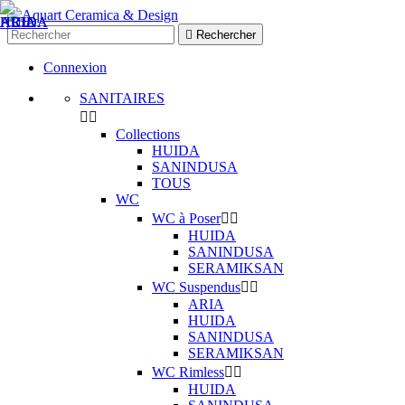

Rechercher
Connexion
SANITAIRES


Collections
HUIDA
SANINDUSA
TOUS
WC
WC à Poser


HUIDA
SANINDUSA
SERAMIKSAN
WC Suspendus


ARIA
HUIDA
SANINDUSA
SERAMIKSAN
WC Rimless


HUIDA